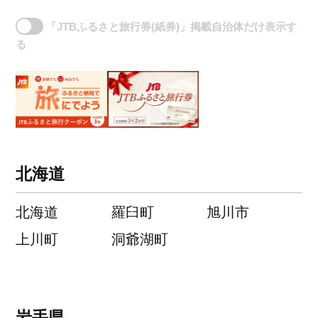
「JTBふるさと旅行券(紙券)」掲載自治体だけ表示す
る
北海道
北海道
羅臼町
旭川市
上川町
洞爺湖町
岩手県