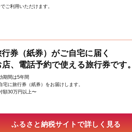
ANAのふるさと納税
ーでご利用いただけます。
カブ&ふるさと納税
JRE MALL ふるさと納税
旅行券（紙券）がご自宅に届く
お店、電話予約で使える旅行券です
Yahooショッピング
効期間は5年間
自宅に旅行券（紙券）をお届けします。
付額30万円以上〜
ふるラボ
ふるさと納税サイトで詳しく見る
まいふる