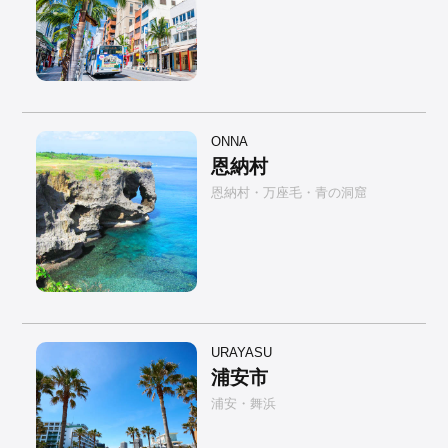
ONNA
恩納村
恩納村・万座毛・青の洞窟
URAYASU
浦安市
浦安・舞浜