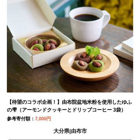
【待望のコラボ企画！】由布院盆地米粉を使用したゆふ
の雫（アーモンドクッキーとドリップコーヒー 3袋）
参考寄付額：
7,000円
大分県|由布市