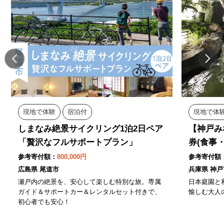
現地で体験
宿泊付
現地で体
しまなみ絶景サイクリング1泊2日ペア
【神戸み
「贅沢なフルサポートプラン」
券(食事
参考寄付額：
800,000円
参考寄付額
広島県 尾道市
兵庫県 神戸
瀬戸内の絶景を、安心して楽しむ特別な旅。専属
日本庭園と
ガイド＆サポートカー＆レンタルセット付きで、
愉しむ大人
初心者でも安心！