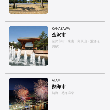
KANAZAWA
金沢市
金沢市街・東山・卯辰山・湯涌(石
川県)
ATAMI
熱海市
熱海・熱海温泉