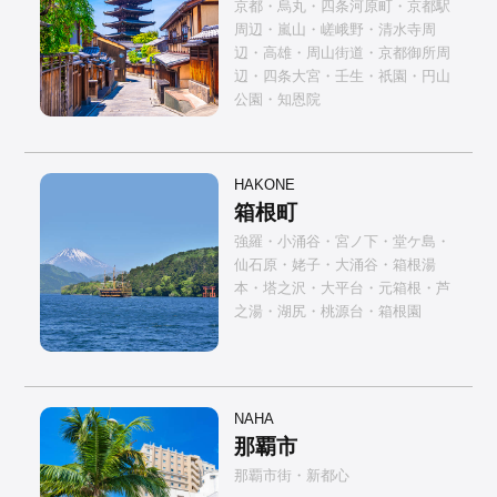
京都・烏丸・四条河原町・京都駅
周辺・嵐山・嵯峨野・清水寺周
辺・高雄・周山街道・京都御所周
辺・四条大宮・壬生・祇園・円山
公園・知恩院
HAKONE
箱根町
強羅・小涌谷・宮ノ下・堂ケ島・
仙石原・姥子・大涌谷・箱根湯
本・塔之沢・大平台・元箱根・芦
之湯・湖尻・桃源台・箱根園
NAHA
那覇市
那覇市街・新都心