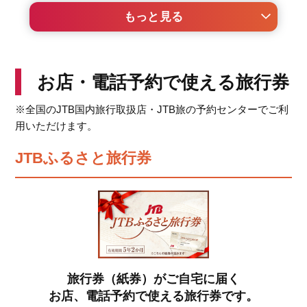
もっと見る
au PAY ふるさと納税
セゾンのふるさと納税
お店・電話予約で使える旅行券
※全国のJTB国内旅行取扱店・JTB旅の予約センターでご利
ANAのふるさと納税
用いただけます。
JTBふるさと旅行券
カブ&ふるさと納税
JRE MALL ふるさと納税
JALふるさと納税
旅行券（紙券）がご自宅に届く
お店、電話予約で使える旅行券です。
ふるラボ