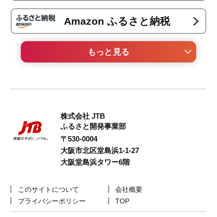
Amazon ふるさと納税
もっと見る
au PAY ふるさと納税
セゾンのふるさと納税
株式会社 JTB
ANAのふるさと納税
ふるさと開発事業部
〒530-0004
大阪市北区堂島浜1-1-27
カブ&ふるさと納税
大阪堂島浜タワー6階
JRE MALL ふるさと納税
このサイトについて
会社概要
プライバシーポリシー
TOP