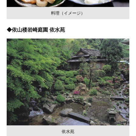
料理（イメージ）
◆依山楼岩崎庭園 依水苑
依水苑