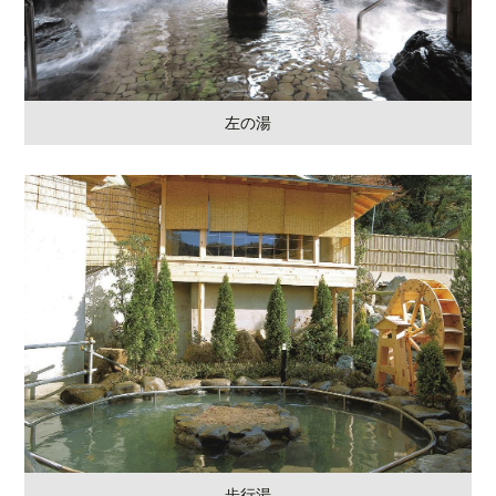
左の湯
歩行湯