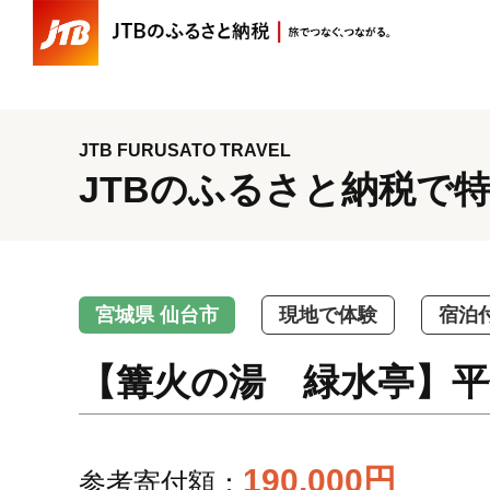
JTB FURUSATO TRAVEL
JTBのふるさと納税で
宮城県 仙台市
現地で体験
宿泊
【篝火の湯 緑水亭】平
190,000円
参考寄付額：