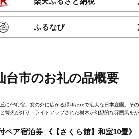
楽天ふるさと納税
ふるなび
仙台市のお礼の品概要
丘に佇む宿。窓の外に広がる緑ゆたかで広大な日本庭園。その
と篝火が灯り、ライトアップされた樹木が幻想的な雰囲気をか
付ペア宿泊券 《【さくら館】和室10畳》