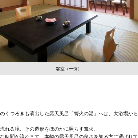
客室（一例）
」
のくつろぎも演出した露天風呂「篝火の湯」へは、大浴場から
流れる滝、その造形をほのかに照らす篝火。
な時間が流れます。本物の露天風呂の良さを知る方に選ばれて