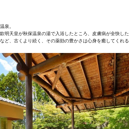
温泉。
欽明天皇が秋保温泉の湯で入浴したところ、皮膚病が全快した
など、古くより続く、その薬効の豊かさは心身を癒してくれる