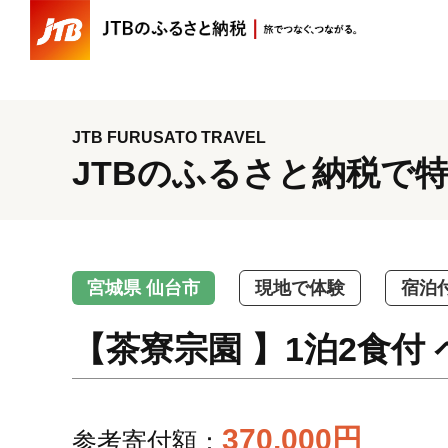
JTB FURUSATO TRAVEL
JTBのふるさと納税で
宮城県 仙台市
現地で体験
宿泊
【茶寮宗園 】1泊2食付
370,000円
参考寄付額：