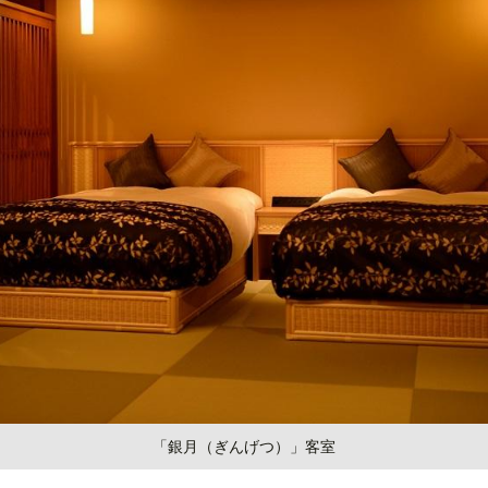
「銀月（ぎんげつ）」客室