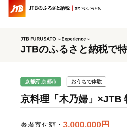
JTB FURUSATO ～Experience～
JTBのふるさと納税で
京都府 京都市
おうちで体験
京料理「木乃婦」×JT
3,000,000円
参考寄付額：