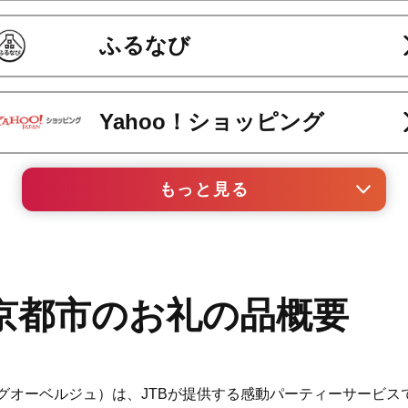
ふるなび
Yahoo！ショッピング
もっと見る
au PAY ふるさと納税
セゾンのふるさと納税
京都市のお礼の品概要
ANAのふるさと納税
e（リビングオーベルジュ）は、JTBが提供する感動パーティーサービ