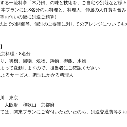
する一流料亭「木乃婦」の味と技術を、ご自宅や別荘など様々
JRE MALLふるさと納税
 本プランには8名分のお料理と、料理人、仲居の人件費を含み
等お伺いの後に別途ご精算）
以上での開催等、個別のご要望に対してのアレンジについても
】
張京料理：8名分
り、御椀、揚物、焼物、鍋物、御飯、水物
よって変動しますので、担当者にご確認ください
居によるサービス、調理にかかる料理人
川 東京
 大阪府 和歌山 京都府
ては、関東プランにご寄付いただいたのち、別途交通費等をお