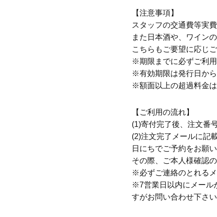
【注意事項】
スタッフの交通費等実費
また日本酒や、ワインの
こちらもご要望に応じご
※期限までに必ずご利用
※有効期限は発行日から
※額面以上の超過料金は
【ご利用の流れ】
(1)寄付完了後、注文
(2)注文完了メールに
日にちでご予約をお願い
その際、ご本人様確認の
※必ずご連絡のとれるメ
※7営業日以内にメール
すがお問い合わせ下さい