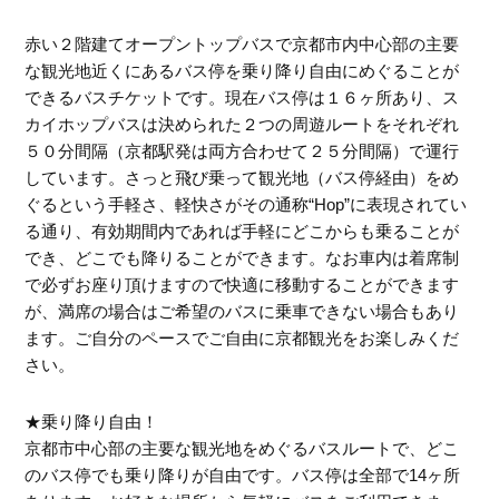
赤い２階建てオープントップバスで京都市内中心部の主要
な観光地近くにあるバス停を乗り降り自由にめぐることが
できるバスチケットです。現在バス停は１６ヶ所あり、ス
カイホップバスは決められた２つの周遊ルートをそれぞれ
５０分間隔（京都駅発は両方合わせて２５分間隔）で運行
しています。さっと飛び乗って観光地（バス停経由）をめ
ぐるという手軽さ、軽快さがその通称“Hop”に表現されてい
る通り、有効期間内であれば手軽にどこからも乗ることが
でき、どこでも降りることができます。なお車内は着席制
で必ずお座り頂けますので快適に移動することができます
が、満席の場合はご希望のバスに乗車できない場合もあり
ます。ご自分のペースでご自由に京都観光をお楽しみくだ
さい。
★乗り降り自由！
京都市中心部の主要な観光地をめぐるバスルートで、どこ
のバス停でも乗り降りが自由です。バス停は全部で14ヶ所