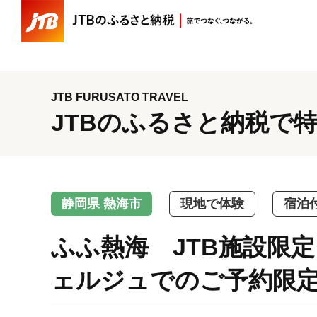
JTB FURUSATO TRAVEL
JTBのふるさと納税で
静岡県 熱海市
現地で体験
宿泊
ふふ熱海 JTB施設限定
ェルジュでのご予約限