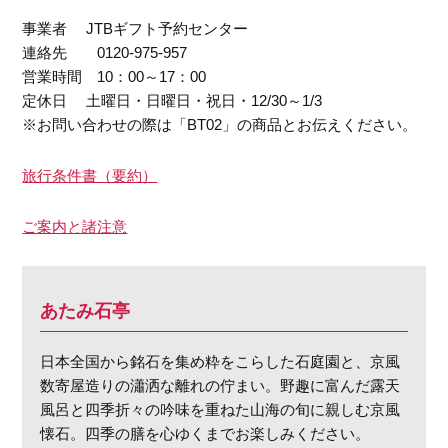
事業者 JTBギフト予約センター
連絡先 0120-975-957
営業時間 10：00～17：00
定休日 土曜日・日曜日・祝日・12/30～1/3
※お問い合わせの際は「BT02」の商品とお伝えください。
旅行条件書（要約）
ご案内と諸注意
あたみ石亭
日本全国から銘石を集め粋をこらした石庭園と、京風
数寄屋造りの瀟洒な離れの佇まい。野趣に富んだ露天
風呂と四季折々の吟味を重ねた山海の旬に親しむ京風
懐石。四季の膳を心ゆくまでお楽しみください。