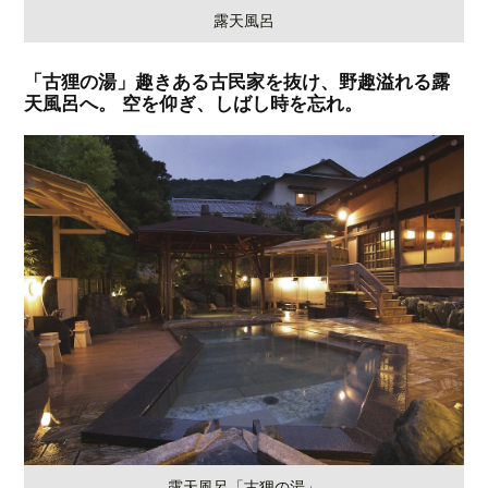
露天風呂
「古狸の湯」趣きある古民家を抜け、野趣溢れる露
天風呂へ。 空を仰ぎ、しばし時を忘れ。
露天風呂「古狸の湯」