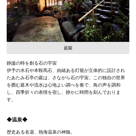
庭園
静謐の時を創る石の宇宙
伊予の水石や本鞍馬石、由緒ある灯籠が立体的に設計され
たあたみ石亭の庭は、さながら石の宇宙。この独自の世界
を囲む庭木や流水は心地よい調べを奏で、鳥の声を調和
し、四季折々の表情を宿し、静かに時間を刻んでおりま
す。
◆温泉◆
歴史ある名湯、熱海温泉の神髄。