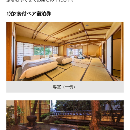
1泊2食付ペア宿泊券
客室（一例）