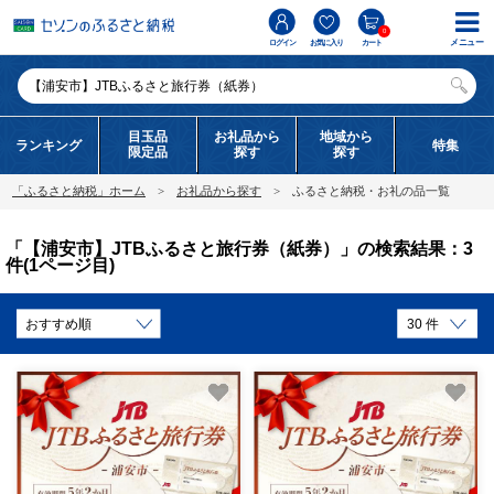
0
メニュー
ログイン
お気に入り
カート
目玉品
お礼品から
地域から
ランキング
特集
限定品
探す
探す
「ふるさと納税」ホーム
お礼品から探す
ふるさと納税・お礼の品一覧
「【浦安市】JTBふるさと旅行券（紙券）」の検索結果：3
件(1ページ目)