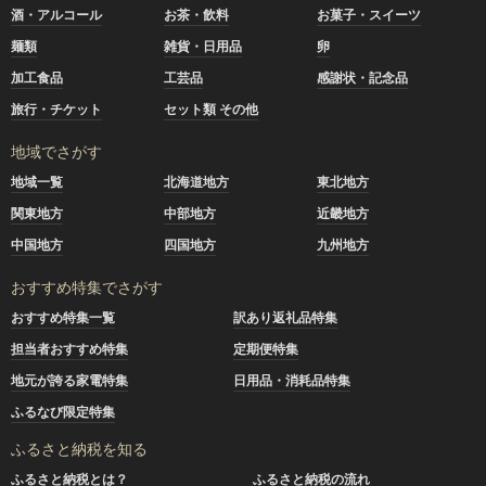
酒・アルコール
お茶・飲料
お菓子・スイーツ
麺類
雑貨・日用品
卵
加工食品
工芸品
感謝状・記念品
旅行・チケット
セット類 その他
地域でさがす
地域一覧
北海道地方
東北地方
関東地方
中部地方
近畿地方
中国地方
四国地方
九州地方
おすすめ特集でさがす
おすすめ特集一覧
訳あり返礼品特集
担当者おすすめ特集
定期便特集
地元が誇る家電特集
日用品・消耗品特集
ふるなび限定特集
ふるさと納税を知る
ふるさと納税とは？
ふるさと納税の流れ