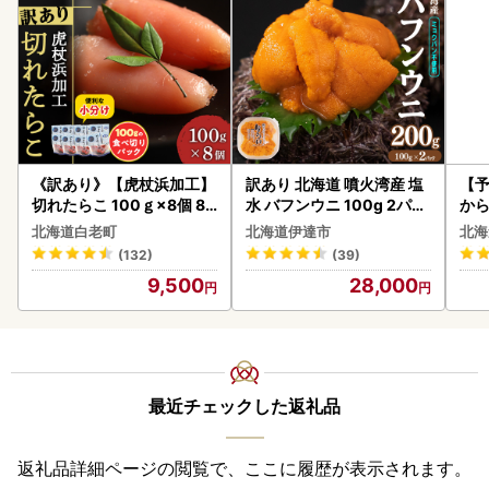
《訳あり》【虎杖浜加工】
訳あり 北海道 噴火湾産 塩
【予
切れたらこ 100ｇ×8個 80
水 バフンウニ 100g 2パッ
から
0g AK081
ク 計200g 《アフター保証
らい
北海道白老町
北海道伊達市
北海
付き》うに ウニ 雲丹 海鮮
g 
(132)
(39)
海の幸 魚介類 ウニ丼 お寿
)【
9,500
28,000
司 濃厚 無添加 産地直送 お
取り寄せ 山村水産 送料無
料
最近チェックした返礼品
返礼品詳細ページの閲覧で、ここに履歴が表示されます。