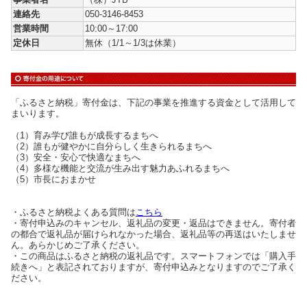
連絡先
050-3146-8453
営業時間
10:00～17:00
定休日
無休（1/1～1/3は休業）
「ふるさと納税」寄付金は、下記の事業を推進する資金として活用して
まいります。
（1）育み学び誰もが成長するまちへ
（2）誰もが健やかに自分らしく生きられるまちへ
（3）安全・安心で快適なまちへ
（4）多様な機能と交流が生み出す魅力あふれるまちへ
（5）市長におまかせ
・ふるさと納税よくある質問は
こちら
・寄付申込みのキャンセル、返礼品の変更・返品はできません。寄付者
の都合で返礼品が届けられなかった場合、返礼品等の再送はいたしませ
ん。あらかじめご了承ください。
・この商品はふるさと納税の返礼品です。スマートフォンでは「購入手
続きへ」と表記されておりますが、寄付申込みとなりますのでご了承く
ださい。