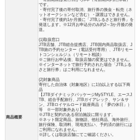
です。
・寄付完了後の寄付取消、旅行券の換金・転売（ネ
ットオークションなど含む）・譲渡はできません。
・寄付完了後約1か月後に「JTBふるさと旅行券」を
発送します。※12月お申込分のみ約2～3か月後の発
送。
(1)取扱窓口
JTB店舗、JTB総合提携店、JTB国内商品取扱店、J
TB旅の予約センター（電話受付専用）、JTBリモー
トコンシェルジュ（リモート相談）
※ご旅行お申込後、取扱店舗の変更はできません。
※インターネットで旅行予約された場合「JTBふる
さと旅行券」はご利用になれません。
(2)対象商品
寄付した自治体（対象地区）に1泊以上する以下商
品
【JTBダイナミックパッケージMySTYLE、エースJ
TB、総合手配旅行、JTBガイアレック、サン＆サ
ン、JTBロイヤルロード銀座商品（「夢の休日」）
等 ※一部対象外あり】
※JTBと契約のある宿泊施設に限ります。
商品概要
※ネット限定商品、旅物語、他社商品、海外旅行、
旅行保険、取消料、現地支払い、予約済の旅行には
ご利用になれません。
※詳しくは取扱店舗にてご確認ください。