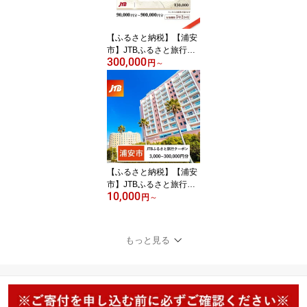
ラベル 観光 朝食 ランチ
ディナー ギフト 券 スイ
ート 東京ベイ 舞浜
【ふるさと納税】【浦安
市】JTBふるさと旅行券
300,000
（紙券）（90,000円分～
円
～
900,000円分） | 観光地
応援 温泉 観光 旅行 ホテ
ル 旅館 クーポン チケッ
ト 予約
【ふるさと納税】【浦安
市】JTBふるさと旅行ク
10,000
ーポン（Eメール発行）
円
～
（3,000円分～300,000円
分）
もっと見る