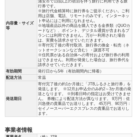
浦安市で1泊以上の宿泊を伴う旅行に利用できる旅
行券です。
※旅行代金精算時に旅行券をご提示ください。ご利
用は店舗、電話、リモートのみです。インターネッ
ト申込にはご利用になれません。
内容量・サイズ
※地場産品以外の商品を購入できる金券類（QUOカ
等
ードなど）、ポイント、デジタル通貨が含まれるプ
ランには利用できません。万が一利用された場合
は、実費を請求させていただきます。
※寄付完了後の寄付取消、旅行券の換金・転売（ネ
ットオークションなど含む）・譲渡不可
※住民票がある自治体への寄付および旅行券の利用
はできません。利用が発覚した場合は、旅行券代を
請求させていただきます。
有効期間
発行日から5年（有効期間内に帰着）
配送方法
常温
寄付完了後の約1か月後に「JTBふるさと旅行券」を
発送します。 ※12月お申込分のみ約2～3か月後の発
送となります。 ※到着日時の指定はお受けできませ
発送期日
ん。 券種により配送方法が異なります。 9万円：佐
川急便の貴重品でお送りします。 45万円、90万円：
セイノースーパーエクスプレスの貴重品でお送りし
ます。
事業者情報
事業者名
（株）JTB