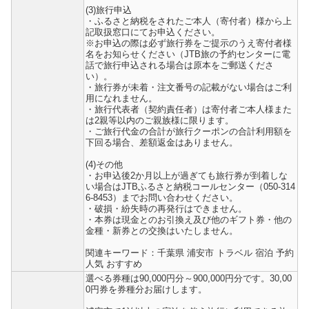
(3)旅行申込
・ふるさと納税をされたご本人（寄付者）様から上
記取扱窓口にてお申込ください。
※お申込の際は必ず旅行券をご提示のうえ寄付者様
名をお知らせください（JTB旅の予約センターに電
話で旅行申込される場合は原本をご郵送くださ
い）。
・旅行券が未着・注文番号の記載がない場合はご利
用になれません。
・旅行代表者（契約責任者）は寄付者ご本人様また
は2親等以内のご親族様に限ります。
・ご旅行代金の合計が旅行クーポンの合計利用額を
下回る場合、差額返金はありません。
(4)その他
・お申込後2か月以上が過ぎても旅行券が到着しな
い場合はJTBふるさと納税コールセンター（050-314
6-8453）までお問い合わせください。
・破損・紛失時の再発行はできません。
・本券は現金とのお引換え及び他のギフト券・他の
金種・新券との交換はいたしません。
関連キーワード：千葉県 浦安市 トラベル 宿泊 予約
人気 おすすめ
選べる券種は90,000円分～900,000円分です。30,00
0円券を券種分お届けします。