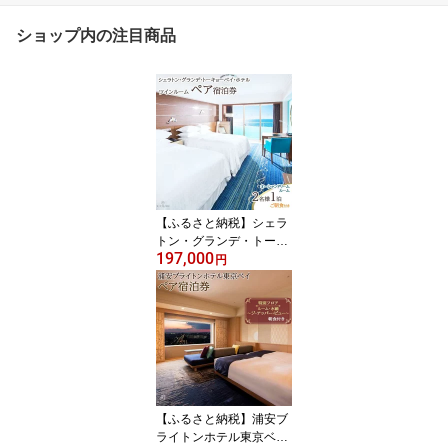
ショップ内の注目商品
【ふるさと納税】シェラ
トン・グランデ・トーキ
197,000
ョーベイ・ホテル ツイン
円
ルーム ペア宿泊券 | ふ
るさと 納税 支援 返礼 返
礼品 旅行 クーポン ホテ
ル 旅館 宿 レストラン 食
事 お食事 宿泊 泊り 国内
旅行 トラベル 観光
【ふるさと納税】浦安ブ
ライトンホテル東京ベイ