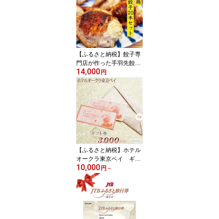
名産品 佃煮 つくだに つ
くだ煮 詰め合わせ 山椒
昆布 あさり あみ のり ご
飯のお供 ごはんのおとも
魚介類 おかず お総菜 ご
当地 グルメ 食べ物
【ふるさと納税】餃子専
門店が作った手羽先餃子
14,000
20本入り
円
【ふるさと納税】ホテル
オークラ東京ベイ ギフ
10,000
ト券3,000円分/15,000円
円
～
分/30,000円分 | 返礼 返
礼品 旅行 クーポン オフ
ィシャル ホテル 宿 レス
トラン 食事 お食事 宿泊
泊り お泊り 国内旅行 ト