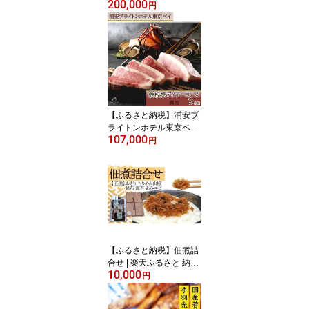
200,000
ペア宿泊券【特別フロ
円
ア】朝食付き | 特別 旅行
旅行券 宿泊券 ホテル 宿
宿泊 泊り お泊り 国内旅
行 トラベル 券 東京ベイ
舞浜 新浦安 朝食 観光地
応援 返礼 返礼品 支援品
お礼の品 ギフト 贈答 人
気 おすすめ
【ふるさと納税】浦安ブ
ライトンホテル東京ベ
107,000
イ ディナーコース2名
円
様分【満月】|宿泊 レス
トラン 浦安市 舞浜 ギフ
ト券 食事 ホテル 旅行 ク
ーポン 利用券 | 褒美 ディ
ナー 鉄板焼 コース 新浦
安 返礼 返礼品 レストラ
ン 食事 お食事 ギフト 贈
答 人気 おすすめ
【ふるさと納税】佃煮詰
合せ | 楽天ふるさと 納税
10,000
千葉県 浦安市 千葉 浦安
円
返礼品 支援品 お礼の品
特産品 お取り寄せグルメ