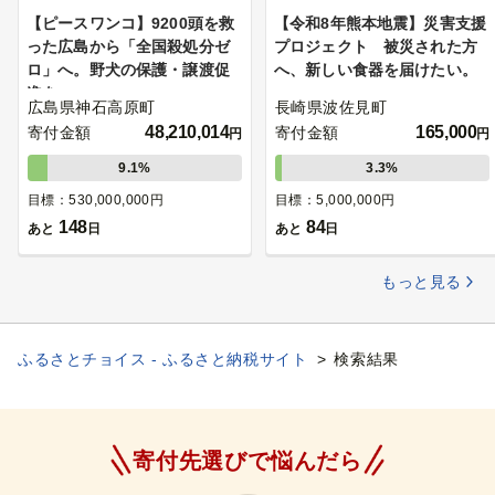
【ピースワンコ】9200頭を救
【令和8年熊本地震】災害支援
った広島から「全国殺処分ゼ
プロジェクト 被災された方
ロ」へ。野犬の保護・譲渡促
へ、新しい食器を届けたい。
進を
広島県神石高原町
長崎県波佐見町
48,210,014
165,000
寄付金額
寄付金額
円
円
9.1%
3.3%
目標：530,000,000円
目標：5,000,000円
148
84
あと
日
あと
日
もっと見る
ふるさとチョイス - ふるさと納税サイト
検索結果
寄付先選びで悩んだら