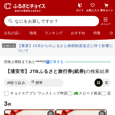
ガイド
お気に入り
寄付カート
チョイスアプリ ワンストップ申請
スピード発送
メニュー
お礼の品
地域
ランキング
おすすめ
特集
使
【重要】10月からのふるさと納税制度改正に伴う影響に
お知らせ
ついて
控除上限額まであと
円
計算する
*****
【浦安市】JTBふるさと旅行券(紙券)
の検索結果
絞り込み
チョイスアプリ ワンストップ申請
スピード発送
定期
3
件