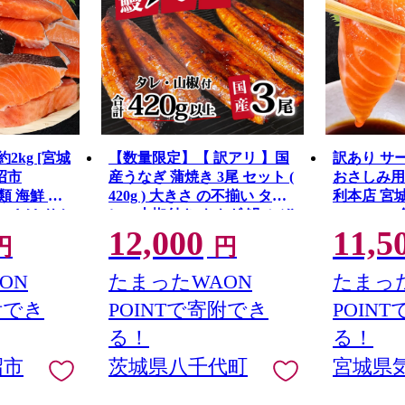
2kg [宮城
【数量限定】【 訳アリ 】国
訳あり サ
沼市
産うなぎ 蒲焼き 3尾 セット (
おさしみ用 1k
魚介類 海鮮 訳
420g ) 大きさ の不揃い タ
利本店 宮
い さけ サケ
レ・山椒付き ウナギ 鰻 ふぞ
20564313
12,000
11,5
り身 冷凍 家
ろい 不揃い うな重 ひつまぶ
し身 刺し身
円
円
 支援 サーモ
し 人気 茨城 八千代町 ふるさ
包装 チリ銀
 わけあり
と納税 冷凍 [SF951ya]
丼 魚介
ON
たまったWAON
たまった
附でき
POINTで寄附でき
POIN
る！
る！
沼市
茨城県八千代町
宮城県