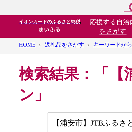
《
応援する
自治
イオンカードのふるさと納税
をさがす
HOME
返礼品をさがす
キーワードか
検索結果：「【
ン」