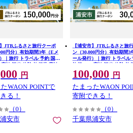
】JTBふるさと旅行クーポ
【浦安市】JTBふるさと旅
,000円分）有効期間3年（Eメ
ン（30,000円分）有効期間3
）｜旅行 トラベル 予約 国内
ール発行）｜旅行 トラベル 
B 宿泊 観光 体験 旅行券 宿泊
旅行 JTB 宿泊 観光 体験 旅
,000
100,000
チケット 子
券 旅行予約 ホテル 旅館 チケット 子
円
円
 カップル 家族 人気 おすす
供 子連れ カップル 家族 人
クーポン 店頭 オンライン ネ
め 旅行クーポン 店頭 オンラ
たWAON POINTで
たまったWAON POI
 電話 有効期間3年
ット予約 電話 有効期間3年
できる！
寄附できる！
（0）
（0）
県浦安市
千葉県浦安市