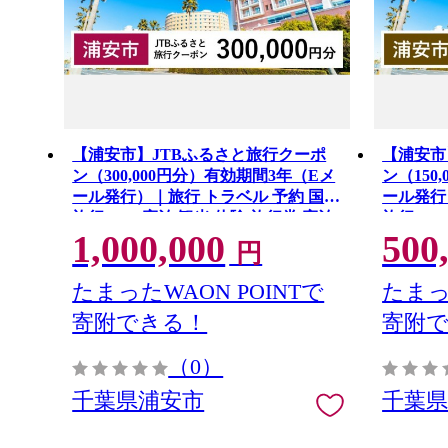
【浦安市】JTBふるさと旅行クーポ
【浦安市
ン（300,000円分）有効期間3年（Eメ
ン（150
ール発行）｜旅行 トラベル 予約 国内
ール発行
旅行 JTB 宿泊 観光 体験 旅行券 宿泊
旅行 JT
1,000,000
500
券 旅行予約 ホテル 旅館 チケット 子
券 旅行予約 ホテル 旅館 
円
供 子連れ カップル 家族 人気 おすす
供 子連れ
め 旅行クーポン 店頭 オンライン ネ
め 旅行
たまったWAON POINTで
たまっ
ット予約 電話 有効期間3年
ット予約
寄附できる！
寄附
（0）
千葉県浦安市
千葉