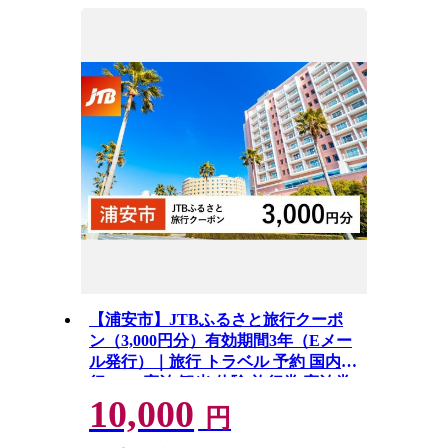
【浦安市】JTBふるさと旅行クーポ
ン（3,000円分）有効期間3年（Eメー
ル発行）｜旅行 トラベル 予約 国内旅
行 JTB 宿泊 観光 体験 旅行券 宿泊券
10,000
旅行予約 ホテル 旅館 チケット 子供
円
子連れ カップル 家族 人気 おすすめ
旅行クーポン 店頭 オンライン ネット