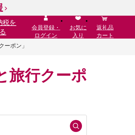
援
納税を
会員登録・
お気に
返礼品
る
ログイン
入り
カート
行クーポン」
と旅行クーポ