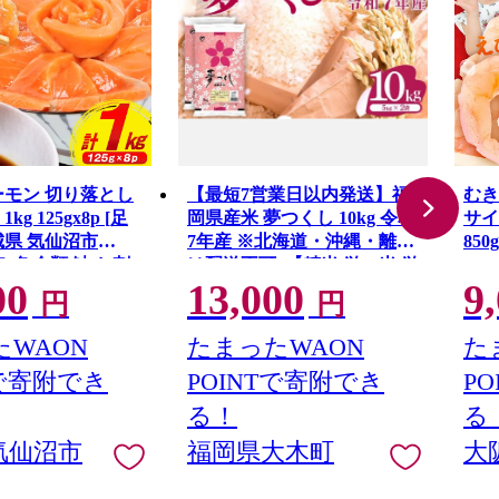
ーモン 切り落とし
【最短7営業日以内発送】福
むき
g 125gx8p [足
岡県産米 夢つくし 10kg 令和
サイ
城県 気仙沼市
7年産 ※北海道・沖縄・離島
85
] 魚 魚介類 鮭 お刺
は配送不可 |【精米 単一米 単
い 
00
13,000
9
G41
 刺身 生 生食 個
一原料米 7年産 国産 お米 ブ
円
円
鮭 銀鮭 海鮮 海鮮
ランド米 5kg × 2 ゆめつく
し】CY009_01
WAON
たまったWAON
た
Tで寄附でき
POINTで寄附でき
P
る！
る
気仙沼市
福岡県大木町
大