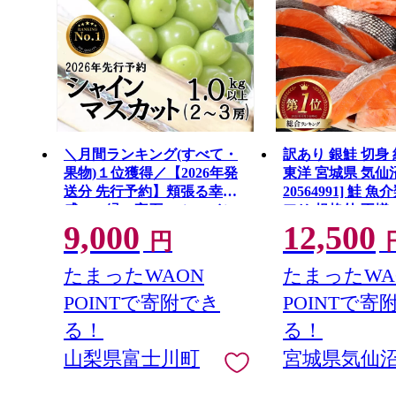
＼月間ランキング(すべて・
訳あり 銀鮭 切身 約
果物)１位獲得／【2026年発
東洋 宮城県 気仙
送分 先行予約】頬張る幸福
20564991] 鮭 
感 〜緑の宝石・ シャイン
アリ 規格外 不揃
9,000
12,500
マスカット 〜 １ｋｇ以上
鮭切身 シャケ 切
円
（２〜３房） フルーツ 山梨
庭用 おかず 弁当
県産 果物 くだもの シャイン
ン 銀鮭切り身 魚
たまったWAON
たまったWA
マスカット ぶどう ブドウ 葡
POINTで寄附でき
POINTで寄
萄 大粒 種なし 先行予約 富士
川町 10000円 一万円 9000円
る！
る！
九千円
山梨県富士川町
宮城県気仙