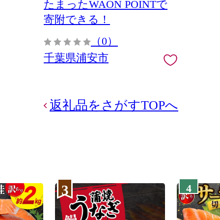
たまったWAON POINTで
予約 電話 有効期間3年
寄附できる！
（0）
千葉県浦安市
返礼品をさがすTOPへ
3
4