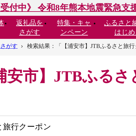
受付中》 令和8年熊本地震緊急支
体
返礼品を
特集・
キャ
ふるさと
さがす
ンペーン
はじめ
らさがす
検索結果：「【浦安市】JTBふるさと旅
浦安市】JTBふるさ