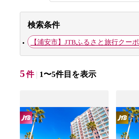
検索条件
【浦安市】JTBふるさと旅行クー
5
件
1〜5件目を表示