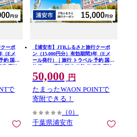
行クーポ
【浦安市】JTBふるさと旅行クーポ
年（Eメ
ン（15,000円分）有効期間3年（Eメ
予約 国内
ール発行）｜旅行 トラベル 予約 国内
行券 宿泊
旅行 JTB 宿泊 観光 体験 旅行券 宿泊
50,000
券 旅行予約 ホテル 旅館 チケット 子
円
気 おすす
供 子連れ カップル 家族 人気 おすす
イン ネ
め 旅行クーポン 店頭 オンライン ネ
NTで
たまったWAON POINTで
ット予約 電話 有効期間3年
寄附できる！
（0）
千葉県浦安市