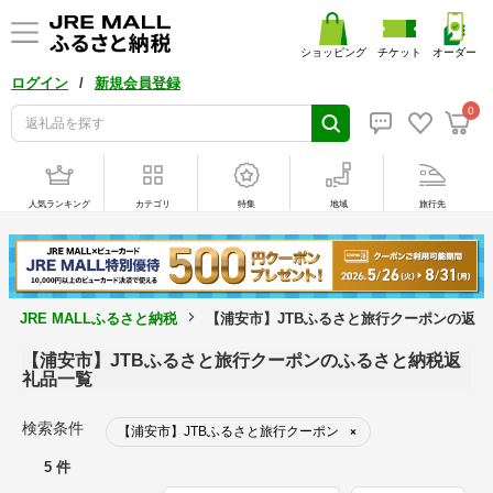
ショッピング
チケット
オーダー
/
ログイン
新規会員登録
0
人気ランキング
カテゴリ
特集
地域
旅行先
JRE MALLふるさと納税
【浦安市】JTBふるさと旅行クーポンの返礼
【浦安市】JTBふるさと旅行クーポンのふるさと納税返
礼品一覧
検索条件
【浦安市】JTBふるさと旅行クーポン
×
5 件