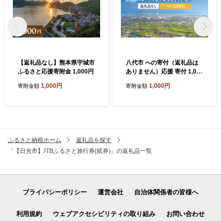
【返礼品なし】熊本県宇城市
八代市 への寄付（返礼品は
ふるさと応援寄附金 1,000円
ありません）応援 寄付 1,000
円
1,000円
1,000円
寄附金額
寄附金額
ふるさと納税ホーム
返礼品を探す
「【日光市】JTBふるさと旅行券(紙券)」の返礼品一覧
プライバシーポリシー
運営会社
自治体関係者の皆様へ
利用規約
ウェブアクセシビリティの取り組み
お問い合わせ