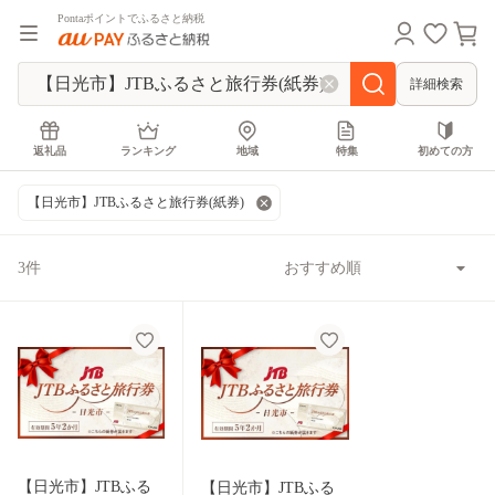
Pontaポイントでふるさと納税
詳細検索
返礼品
ランキング
地域
特集
初めての方
【日光市】JTBふるさと旅行券(紙券)
3件
【日光市】JTBふる
【日光市】JTBふる