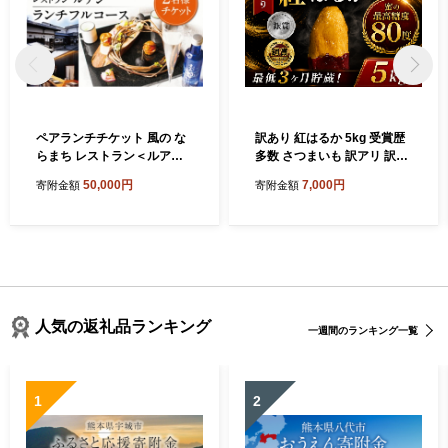
ペアランチチケット 風の な
訳あり 紅はるか 5kg 受賞歴
らまち レストラン＜ルアン
多数 さつまいも 訳アリ 訳有
＞ ランチフルコース ペアチ
サツマイモ 薩摩芋 さつま芋
50,000円
7,000円
寄附金額
寄附金額
ケット 食事券 奈良県 奈良市
べにはるか ベニハルカ スイ
50-012
ーツ 甘芋 スイートポテト sw
eet potato 不揃い 生芋 芋 イ
モ 旬 野菜 糖度 熟成 おやつ
産地直送 農家直送 千葉 香取
さつまいも農園 FARM YASH
IRO YSR001
人気の返礼品ランキング
一週間のランキング一覧
1
2