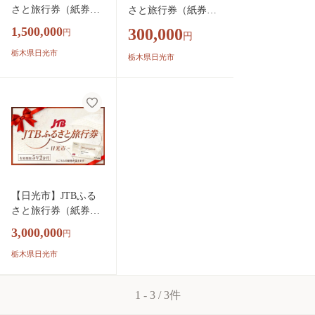
さと旅行券（紙券）4
さと旅行券（紙券）9
50,000円分 ｜ 日光
0,000円分 ｜日光 ト
1,500,000
300,000
円
円
トラベル 旅行 宿泊
ラベル 旅行 宿泊 ク
クーポン 世界遺産
栃木県日光市
ーポン 世界遺産 日光
栃木県日光市
日光の社寺 東照宮
の社寺 東照宮 輪王寺
輪王寺 二荒山神社
二荒山神社 中禅寺湖
中禅寺湖 霧降高原
霧降高原 華厳の滝 鬼
華厳の滝 鬼怒川温泉
怒川温泉 湯西川温泉
湯西川温泉 川治温泉
川治温泉 いろは坂 紅
いろは坂 紅葉 絶景
葉 絶景 金谷ホテル
金谷ホテル ふふ日光
ふふ日光 エース JTB
エース JTB 予約 人気
予約 人気 おすすめ
おすすめ ギフト 贈
ギフト 贈答 プレゼン
【日光市】JTBふる
答 プレゼント お祝
ト お祝い 記念 栃木
さと旅行券（紙券）9
い 記念 栃木県 日光
県 日光市 有効期間5
00,000円分 ｜ 日光
市 有効期間5年
3,000,000
年
円
トラベル 旅行 宿泊
クーポン 世界遺産
栃木県日光市
日光の社寺 東照宮
輪王寺 二荒山神社
1 - 3 / 3件
中禅寺湖 霧降高原
華厳の滝 鬼怒川温泉