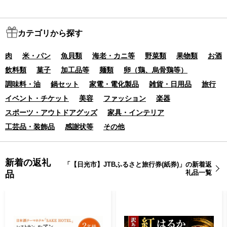
湯西川温泉 川治温泉
いろは坂 紅葉 絶景
金谷ホテル ふふ日光
カテゴリから探す
エース JTB 予約 人気
おすすめ ギフト 贈
肉
米・パン
魚貝類
海老・カニ等
野菜類
果物類
お酒
答 プレゼント お祝
飲料類
菓子
加工品等
麺類
卵（鶏、烏骨鶏等）
い 記念 栃木県 日光
調味料・油
鍋セット
家電・電化製品
雑貨・日用品
旅行
市 有効期間5年
イベント・チケット
美容
ファッション
楽器
スポーツ・アウトドアグッズ
家具・インテリア
工芸品・装飾品
感謝状等
その他
新着の返礼
「【日光市】JTBふるさと旅行券(紙券)」の新着返
礼品一覧
品