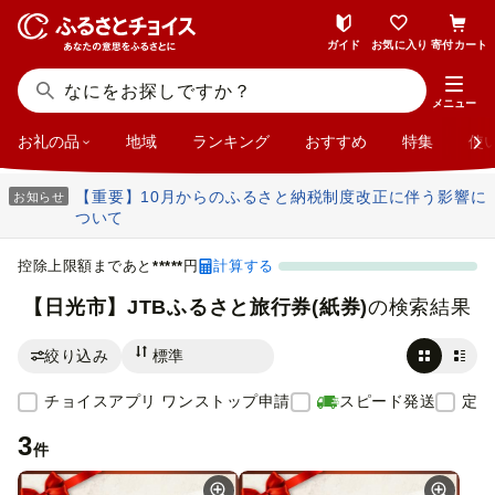
ガイド
お気に入り
寄付カート
チョイスアプリ ワンストップ申請
スピード発送
メニュー
お礼の品
地域
ランキング
おすすめ
特集
使
【重要】10月からのふるさと納税制度改正に伴う影響に
お知らせ
ついて
控除上限額まであと
円
計算する
*****
【日光市】JTBふるさと旅行券(紙券)
の検索結果
絞り込み
チョイスアプリ ワンストップ申請
スピード発送
定期
3
件