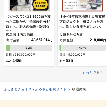
【ピースワンコ】9200頭を救
【令和8年熊本地震】災害支援
った広島から「全国殺処分ゼ
プロジェクト 被災された方
ロ」へ。野犬の保護・譲渡促
へ、新しい食器を届けたい。
進を
広島県神石高原町
長崎県波佐見町
48,657,014
218,000
寄付金額
寄付金額
円
円
9.2%
4.4%
目標：530,000,000円
目標：5,000,000円
146
82
あと
日
あと
日
もっと見る
ふるさとチョイス - ふるさと納税サイト
検索結果