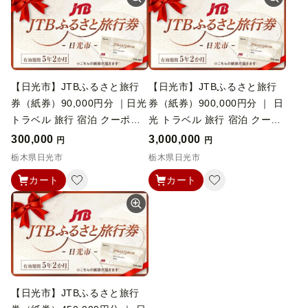
【日光市】JTBふるさと旅行
【日光市】JTBふるさと旅行
券（紙券）90,000円分 ｜日光
券（紙券）900,000円分 ｜ 日
トラベル 旅行 宿泊 クーポン
光 トラベル 旅行 宿泊 クーポ
世界遺産 日光の社寺 東照宮
ン 世界遺産 日光の社寺 東照
300,000
3,000,000
円
円
輪王寺 二荒山神社 中禅寺湖
宮 輪王寺 二荒山神社 中禅寺
栃木県日光市
栃木県日光市
霧降高原 華厳の滝 鬼怒川温泉
湖 霧降高原 華厳の滝 鬼怒川
カート
カート
湯西川温泉 川治温泉 いろは坂
温泉 湯西川温泉 川治温泉 い
紅葉 絶景 金谷ホテル ふふ日
ろは坂 紅葉 絶景 金谷ホテル
光 エース JTB 予約 人気 おす
ふふ日光 エース JTB 予約 人
すめ ギフト 贈答 プレゼント
気 おすすめ ギフト 贈答 プレ
お祝い 記念 栃木県 日光市 有
ゼント お祝い 記念 栃木県 日
効期間5年
光市 有効期間5年
【日光市】JTBふるさと旅行