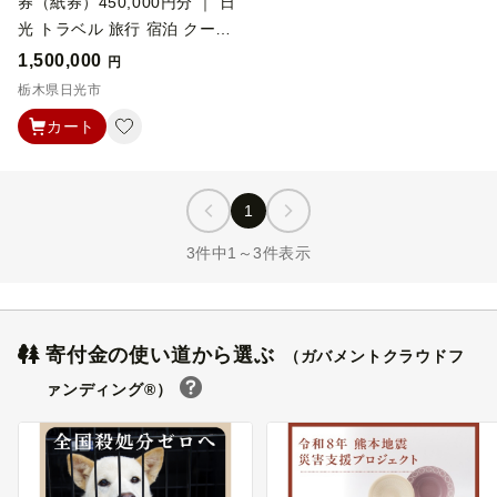
券（紙券）450,000円分 ｜ 日
光 トラベル 旅行 宿泊 クーポ
ン 世界遺産 日光の社寺 東照
1,500,000
円
宮 輪王寺 二荒山神社 中禅寺
栃木県日光市
湖 霧降高原 華厳の滝 鬼怒川
カート
温泉 湯西川温泉 川治温泉 い
ろは坂 紅葉 絶景 金谷ホテル
ふふ日光 エース JTB 予約 人
1
気 おすすめ ギフト 贈答 プレ
ゼント お祝い 記念 栃木県 日
3件中1～3件表示
光市 有効期間5年
寄付金の使い道から選ぶ
（ガバメントクラウドフ
ァンディング®）