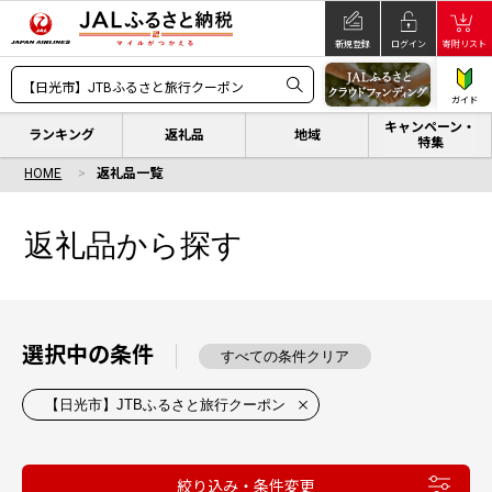
新規登録
ログイン
寄附リスト
ガイド
キャンペーン・
ランキング
返礼品
地域
特集
HOME
返礼品一覧
返礼品から探す
選択中の条件
すべての条件クリア
【日光市】JTBふるさと旅行クーポン
絞り込み・条件変更