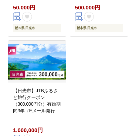
宿泊 クーポン 世界遺産
国内旅行 JTB 日光 リ
50,000円
500,000円
日光の社寺 東照宮 輪王
ゾート 宿泊 観光 体験
寺 二荒山神社 中禅寺湖
旅行券 宿泊券 旅行予約
霧降高原 華厳の滝 鬼怒
温泉 ホテル 旅館 チケ
川温泉 湯西川温泉 川治
ット 子供 子連れ カッ
栃木県 日光市
栃木県 日光市
温泉 いろは坂 紅葉 絶
プル 家族 人気 おすす
景 金谷ホテル ふふ日光
め 旅行クーポン 店頭
エース JTB 予約 人気
オンライン ネット予約
おすすめ 栃木県 日光市
電話 有効期間3年
【日光市】JTBふるさ
と旅行クーポン
（300,000円分）有効期
間3年（Eメール発行）
｜旅行 トラベル 予約
国内旅行 JTB 日光 リ
1,000,000円
ゾート 宿泊 観光 体験