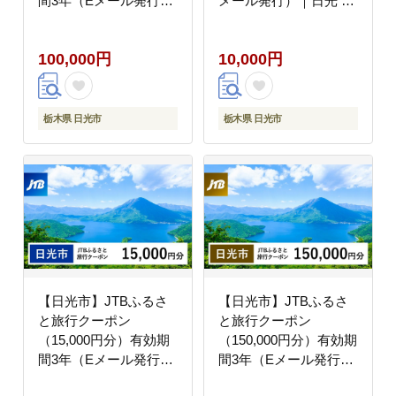
間3年（Eメール発行）
メール発行）｜日光 ト
｜ 日光 トラベル 旅行
ラベル 旅行 宿泊 クー
宿泊 クーポン 世界遺産
ポン 世界遺産 日光の社
100,000円
10,000円
日光の社寺 東照宮 輪王
寺 東照宮 輪王寺 二荒
寺 二荒山神社 中禅寺湖
山神社 中禅寺湖 霧降高
霧降高原 華厳の滝 鬼怒
原 華厳の滝 鬼怒川温泉
川温泉 湯西川温泉 川治
湯西川温泉 川治温泉 い
栃木県 日光市
栃木県 日光市
温泉 いろは坂 紅葉 絶
ろは坂 紅葉 絶景 金谷
景 金谷ホテル ふふ日光
ホテル ふふ日光 エース
エース JTB 予約 人気
JTB 予約 人気 おすす
おすすめ 栃木県 日光市
め 栃木県 日光市
【日光市】JTBふるさ
【日光市】JTBふるさ
と旅行クーポン
と旅行クーポン
（15,000円分）有効期
（150,000円分）有効期
間3年（Eメール発行）
間3年（Eメール発行）
｜日光 トラベル 旅行
｜旅行 トラベル 予約