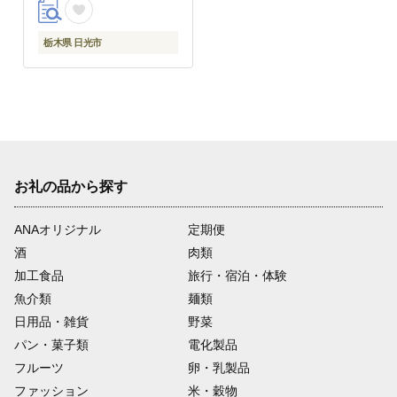
旅行券 宿泊券 旅行予約
温泉 ホテル 旅館 チケ
ット 子供 子連れ カッ
栃木県 日光市
プル 家族 人気 おすす
め 旅行クーポン 店頭
オンライン ネット予約
電話 有効期間3年
お礼の品から探す
ANAオリジナル
定期便
酒
肉類
加工食品
旅行・宿泊・体験
魚介類
麺類
日用品・雑貨
野菜
パン・菓子類
電化製品
フルーツ
卵・乳製品
ファッション
米・穀物