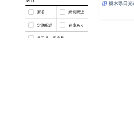
栃木県日光
光 リゾート 宿泊
行予約 温泉 ホテ
新着
締切間近
れ カップル 家族
ン 店頭 オンライ
定期配送
在庫あり
間3年
目玉品・限定品
オンラインワンストップ対応
髙島屋選定品
カテゴリー
肉類
魚介類
米・パン
果物類