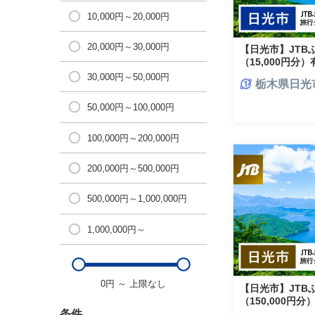
10,000円～20,000円
20,000円～30,000円
【日光市】JTB
（15,000円分
行）｜日光 トラベ
30,000円～50,000円
栃木県日光
界遺産 日光の社
中禅寺湖 霧降高
50,000円～100,000円
川温泉 川治温泉 
テル ふふ日光 エ
め 栃木県 日光市
100,000円～200,000円
200,000円～500,000円
500,000円～1,000,000円
1,000,000円～
0円
～
上限なし
【日光市】JTB
（150,000円
行）｜旅行 トラベ
条件