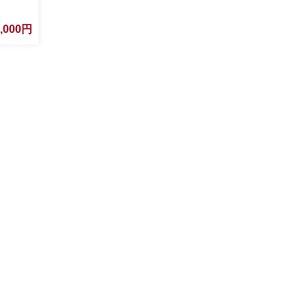
宿泊券 旅
供 子連
0,000円
行クーポ
 有効期