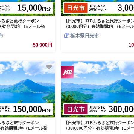
ふるさと旅行クーポン
【日光市】JTBふるさと旅行クーポ
）有効期間3年（Eメール発
（3,000円分）有効期間3年（Eメー
ル 旅行 宿泊 クーポン 世
｜日光 トラベル 旅行 宿泊 クーポン
市
栃木県日光市
寺 東照宮 輪王寺 二荒山神社
産 日光の社寺 東照宮 輪王寺 二荒山
原 華厳の滝 鬼怒川温泉 湯西
禅寺湖 霧降高原 華厳の滝 鬼怒川温泉
50,000円
1
いろは坂 紅葉 絶景 金谷ホ
温泉 川治温泉 いろは坂 紅葉 絶景 
ース JTB 予約 人気 おすす
ル ふふ日光 エース JTB 予約 人気 
栃木県 日光市
ふるさと旅行クーポン
【日光市】JTBふるさと旅行クーポ
分）有効期間3年（Eメール発
（300,000円分）有効期間3年（Eメ
ル 予約 国内旅行 JTB 日
行）｜旅行 トラベル 予約 国内旅行 J