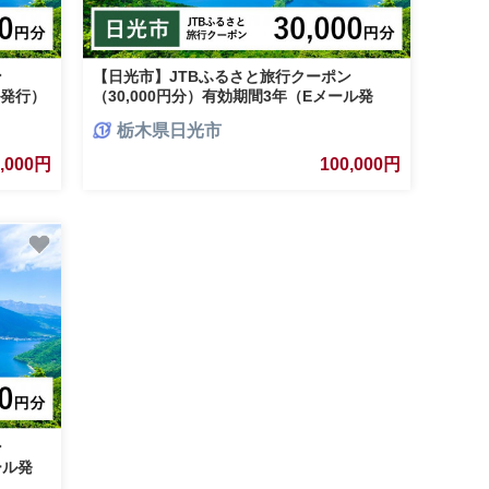
ン
【日光市】JTBふるさと旅行クーポン
ル発行）
（30,000円分）有効期間3年（Eメール発
 世界遺
行）｜ 日光 トラベル 旅行 宿泊 クーポン 世
栃木県日光市
神社 中
界遺産 日光の社寺 東照宮 輪王寺 二荒山神社
 湯西川
中禅寺湖 霧降高原 華厳の滝 鬼怒川温泉 湯西
0,000円
100,000円
金谷ホテ
川温泉 川治温泉 いろは坂 紅葉 絶景 金谷ホ
おすすめ
テル ふふ日光 エース JTB 予約 人気 おすす
め 栃木県 日光市
ン
ール発
TB 日