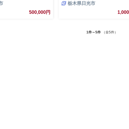
市
栃木県日光市
 観光 体験 旅行券 宿泊券 旅
光 リゾート 宿泊 観光 体験 旅行券 
ル 旅館 チケット 子供 子連
行予約 温泉 ホテル 旅館 チケット 子
500,000円
1,00
 人気 おすすめ 旅行クーポ
れ カップル 家族 人気 おすすめ 旅
ン ネット予約 電話 有効期
ン 店頭 オンライン ネット予約 電話
間3年
1件～5件
（全5件）
1