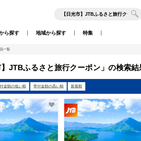
から
探す
地域から
探す
特集
品一覧
】JTBふるさと旅行クーポン」の検索結果
付金額の低い順
寄付金額の高い順
新着順