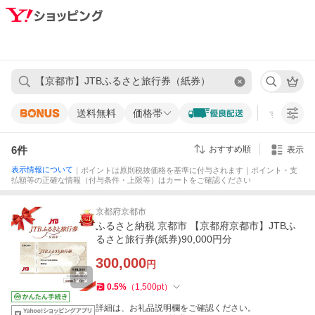
送料無料
価格帯
すべての条
6
件
おすすめ順
表示
表示情報について
｜ポイントは原則税抜価格を基準に付与されます｜ポイント・支
払額等の正確な情報（付与条件・上限等）はカートをご確認ください
京都府京都市
ふるさと納税 京都市 【京都府京都市】JTBふ
るさと旅行券(紙券)90,000円分
300,000
円
0.5
%
（
1,500
pt
）
詳細は、お礼品説明欄をご確認ください。