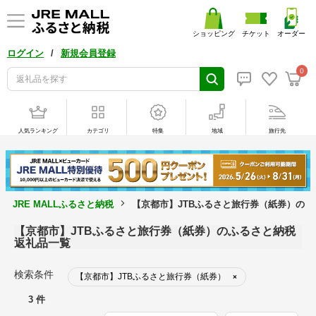
ショッピング
チケット
オーダー
/
ログイン
新規会員登録
0
人気ランキング
カテゴリ
特集
地域
旅行先
JRE MALLふるさと納税
【京都市】JTBふるさと旅行券（紙券）の返
【京都市】JTBふるさと旅行券（紙券）のふるさと納税
返礼品一覧
検索条件
【京都市】JTBふるさと旅行券（紙券）
×
3 件