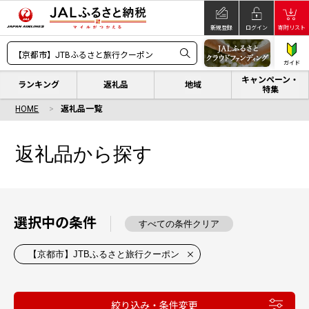
新規登録
ログイン
寄附リスト
ガイド
キャンペーン・
ランキング
返礼品
地域
特集
HOME
返礼品一覧
返礼品から探す
選択中の条件
すべての条件クリア
【京都市】JTBふるさと旅行クーポン
絞り込み・条件変更