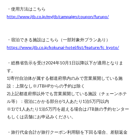
・使用方法はこちら
http://www.jtb.co.jp/myjtb/campaign/coupon/furupo/
・宿泊できる施設はこちら（一部対象外プランあり）
https://www.jtb.co.jp/kokunai-hotel/list/feature/fc_kyoto/
・総務省告示を受け2024年10月1日以降以下が適用となりま
す。
1)寄付自治体が属する都道府県内のみで営業展開している施
設：上限なし※JTBHPからの予約は除く
2)上記都道府県以外でも営業展開している施設（チェーンホテ
ル等）：宿泊にかかる部分が1人あたり1泊5万円以内
※1)で1人あたり1泊5万円を超える場合はJTB旅の予約センター
もしくは店舗にお申込みください。
・旅行代金合計が旅行クーポン利用額を下回る場合、差額返金