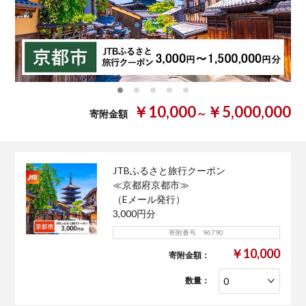
0
1
2
3
4
￥10,000
￥5,000,000
～
寄附金額
JTBふるさと旅行クーポン
≪京都府京都市≫
（Eメール発行）
3,000円分
寄附番号 96790
￥10,000
寄附金額：
数量：