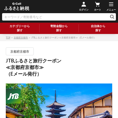
ログイン
カート
メニュー
カテゴリーから
寄附金額から
自治体から
探す
探す
探す
TOP
＞
京都府京都市
＞ JTBふるさと旅行クーポン≪京都府京都市≫（Eメール発行）
京都府京都市
JTBふるさと旅行クーポン
≪京都府京都市≫
（Eメール発行）