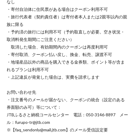
なし
・寄付自治体に住民票がある場合はクーポン利用不可
・旅行代表者（契約責任者）は寄付者本人または2親等以内の親
族に限る
・予約済の旅行には利用不可（予約取直しが必要。空き状況・
取消料発生期間にご注意ください）
取消した場合、有効期間内のクーポンは再度利用可
・寄付取消、クーポン払い戻し、換金、転売、譲渡不可
・地場産品以外の商品を購入できる金券類、ポイント等が含ま
れるプランは利用不可
・上記違反が発覚した場合は、実費を請求します
お問い合わせ先
・注文番号のメールが届かない、クーポンの統合（設定のある
券面額のみ可）等について：
JTBふるさと納税コールセンター 電話：050-3146-8897 メー
ル：furupo-tr@jtb.com
※【faq_sendonly@mail.jtb.com】のメール受信設定要