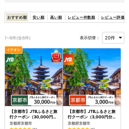
おすすめ順
安い順
高い順
レビュー件数順
レビュー評価順
1
~
6
件(全
6
件)
表示切替：
【京都市】JTBふるさと旅
【京都市】JTBふるさと旅
行クーポン（30,000円分
行クーポン（3,000円分
）有効期間3年（Eメール
）有効期間3年（Eメール
京都府京都市
京都府京都市
発行）｜予約 宿泊 観光 体
発行）｜予約 宿泊 観光 体