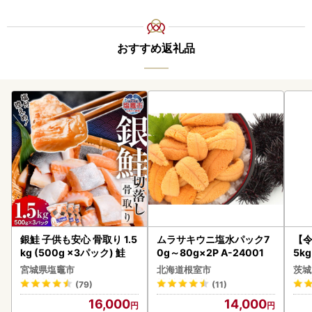
おすすめ返礼品
銀鮭 子供も安心 骨取り 1.5
ムラサキウニ塩水パック7
【
kg (500g ×3パック) 鮭
0g～80g×2P A-24001
5k
g 
宮城県塩竈市
北海道根室市
茨城
町
(79)
(11)
16,000
14,000