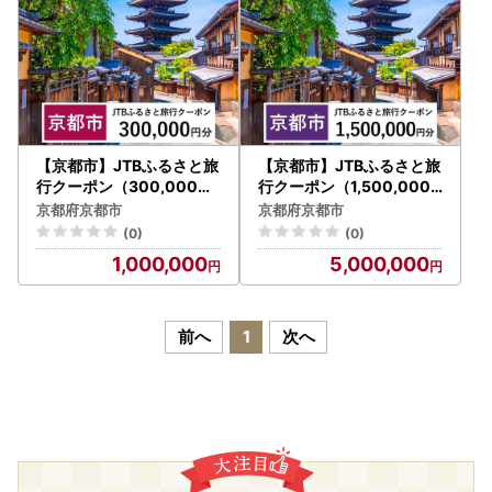
【京都市】JTBふるさと旅
【京都市】JTBふるさと旅
行クーポン（300,000円
行クーポン（1,500,000
分）有効期間3年（Eメー
円分）有効期間3年（Eメ
京都府京都市
京都府京都市
ル発行）｜予約 宿泊 観光
ール発行）｜予約 宿泊 観
(0)
(0)
体験 温泉 ホテル 旅館 チケ
光 体験 温泉 ホテル 旅館
1,000,000
5,000,000
ット 子供 子連れ カップル
チケット 子供 子連れ カッ
家族 店頭 オンライン ネッ
プル 家族 店頭 オンライン
ト 電話 京都
ネット 電話 京都
前へ
1
次へ