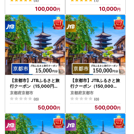
(5)
(1)
験 温泉 ホテル 旅館 チケッ
験 温泉 ホテル 旅館 チケッ
100,000
10,000
ト 子供 子連れ カップル 家
ト 子供 子連れ カップル 家
族 店頭 オンライン ネット
族 店頭 オンライン ネット
電話 京都
電話 京都
【京都市】JTBふるさと旅
【京都市】JTBふるさと旅
行クーポン（15,000円分
行クーポン（150,000円
）有効期間3年（Eメール
分）有効期間3年（Eメー
京都府京都市
京都府京都市
発行）｜予約 宿泊 観光 体
ル発行）｜予約 宿泊 観光
(0)
(0)
験 温泉 ホテル 旅館 チケッ
体験 温泉 ホテル 旅館 チケ
50,000
500,000
ト 子供 子連れ カップル 家
ット 子供 子連れ カップル
族 店頭 オンライン ネット
家族 店頭 オンライン ネッ
電話 京都
ト 電話 京都