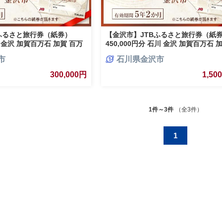
ふるさと旅行券（紙券）
【金沢市】JTBふるさと旅行券（紙
川 金沢 加賀百万石 加賀 百万
450,000円分 石川 金沢 加賀百万石 
 北陸支援
石 北陸 北陸復興 北陸支援
市
石川県金沢市
300,000円
1,50
1件～3件
（全3件）
1