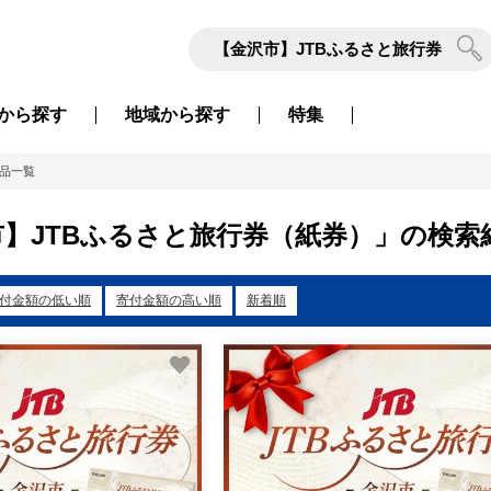
から
探す
地域から
探す
特集
品一覧
】JTBふるさと旅行券（紙券）」の検索結
付金額の低い順
寄付金額の高い順
新着順