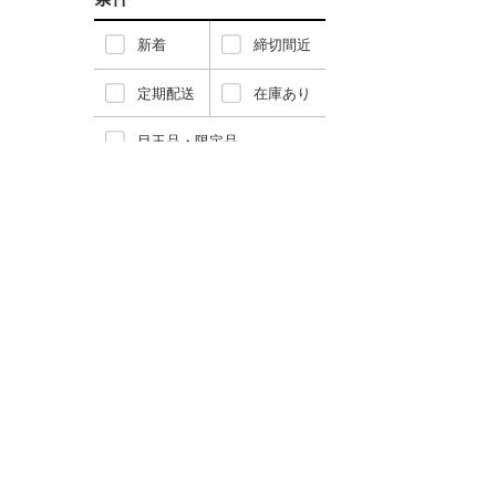
新着
締切間近
定期配送
在庫あり
目玉品・限定品
オンラインワンストップ対応
髙島屋選定品
カテゴリー
肉類
魚介類
米・パン
果物類