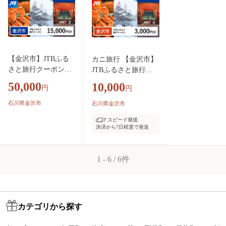
北陸 北陸復興 北陸
北陸支援宿泊券 宿泊
支援宿泊券 宿泊 旅
旅行券 温泉 観光 旅
行券 温泉 観光 旅行
行 ホテル 旅館 クー
ホテル 旅館 クーポ
ポン チケット トラベ
ン JTB トラベルクー
ルクーポン トラベル
【金沢市】JTBふる
カニ旅行 【金沢市】
ポン トラベル 宿泊
宿泊 旅行券 温泉 観
さと旅行クーポン（1
JTBふるさと旅行ク
旅行券 温泉 観光 旅
光 旅行 ホテル 旅館
5,000円分）有効期間
ーポン（3,000円分）
行 ホテル 旅館 クー
50,000
クーポン JTB トラベ
10,000
円
円
3年（Eメール発行）
有効期間3年（Eメー
ポン JTB トラベルク
ルクーポン トラベル
旅行 旅行クーポン
ル発行） 旅行 旅行ク
石川県金沢市
石川県金沢市
ーポン
北陸新幹線 石川県
ーポン 北陸新幹線 石
スピード発送
石川 金沢 加賀 加賀
川県 石川 金沢 加賀
決済から7日程度で発送
百万石 百万石 ふる
加賀百万石 百万石 ふ
さと納税旅行 北陸
るさと納税旅行 北陸
北陸復興 北陸支援宿
北陸復興 北陸支援宿
1 - 6 / 6件
泊券 宿泊 旅行券 温
泊券 宿泊 旅行券 温
泉 観光 旅行 ホテル
泉 観光 旅行 ホテル
旅館 クーポン JTB ト
旅館 クーポン JTB ト
ラベルクーポン トラ
ラベルクーポン トラ
カテゴリから探す
ベル 宿泊 旅行券 温
ベル 宿泊 旅行券 温
泉 観光 旅行 ホテル
泉 観光 旅行 ホテル