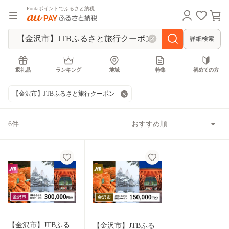
Pontaポイントでふるさと納税
詳細検索
返礼品
ランキング
地域
特集
初めての方
【金沢市】JTBふるさと旅行クーポン
6件
【金沢市】JTBふる
【金沢市】JTBふる