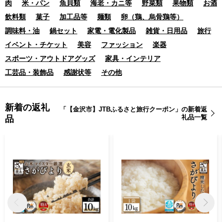
旅館 クーポン JTB ト
肉
米・パン
魚貝類
旅館 クーポン JTB ト
海老・カニ等
野菜類
果物類
お酒
ラベルクーポン トラ
ラベルクーポン トラ
飲料類
菓子
加工品等
麺類
卵（鶏、烏骨鶏等）
ベル
ベル 宿泊 旅行券 温
調味料・油
鍋セット
家電・電化製品
雑貨・日用品
旅行
泉
イベント・チケット
美容
ファッション
楽器
スポーツ・アウトドアグッズ
家具・インテリア
工芸品・装飾品
感謝状等
その他
新着の返礼
「【金沢市】JTBふるさと旅行クーポン」の新着返
礼品一覧
品