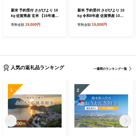
新米 予約受付 さがびより 10
新米 予約受付 さがびより 10
kg 佐賀県産 玄米 【16年連続
kg 令和8年産 佐賀県産 10kg
特A評価】| 米 10kg 玄米 10k
白米 16年連続 特A 評価 | 米
19,000円
19,000円
寄附金額
寄附金額
g 米 さがびより 特A 高評価
10kg 白米 10kg 米 さがびよ
10キロ 人気 おすすめ 送料無
り 特A 高評価 10キロ 人気
料 お米 こめ コメ rice 佐賀
おすすめ 送料無料 お米 こめ
佐賀県 鹿島市 B-21 令和8年
コメ rice 佐賀 佐賀県 鹿島市
産
B-20
人気の返礼品ランキング
一週間のランキング一覧
1
2