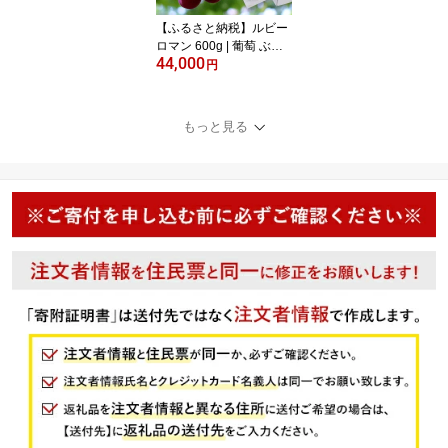
【ふるさと納税】ルビー
ロマン 600g | 葡萄 ぶど
44,000
う ブドウ フルーツ 果物
円
くだもの ギフト 贈答用
お取り寄せ 高級フルーツ
ブランドぶどう 石川県産
もっと見る
金沢産 希少品 大粒 国産
特産品 名産品 お中元 夏
ギフト プレゼント 数量
限定 人気 おすすめ 送料
無料