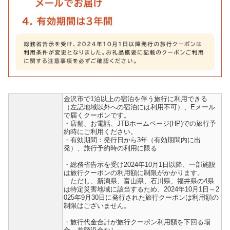
金沢市で1泊以上の宿泊を伴う旅行に利用できる
（左記地域以外への宿泊には利用不可）、Eメール
で届くクーポンです。
・店舗、お電話、JTBホームページ(HP)での旅行予
約時にご利用ください。
・有効期間：発行日から3年（有効期間内に出
発）、旅行予約時の利用に限る
・総務省告示を受け2024年10月1日以降、一部施設
は旅行クーポンの利用額に制限がかかります。
ただし、新潟県、富山県、石川県、福井県の4県
は特定災害地域に該当するため、2024年10月1日～2
025年9月30日に発行された旅行クーポンは利用額の
制限はございません。
・旅行代金合計が旅行クーポン利用額を下回る場