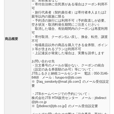
合、差額返金なし
・寄付自治体に住民票がある場合はクーポン利用不
可
・旅行代表者（契約責任者）は寄付者本人または2
親等以内の親族に限る
・予約済の旅行には利用不可（予約取直しが必要。
空き状況・取消料発生期間にご注意ください）
取消した場合、有効期間内のクーポンは再度利用
可
・寄付取消、クーポン払い戻し、換金、転売、譲渡
商品概要
不可
・地場産品以外の商品を購入できる金券類、ポイン
ト等が含まれるプランは利用不可
・上記違反が発覚した場合は、実費を請求します
お問い合わせ先
・注文番号のメールが届かない、クーポンの統合
（設定のある券面額のみ可）等について：
JTBふるさと納税コールセンター 電話：050-3146-
8468 メール：furupo-tr@jtb.com
※【faq_sendonly@mail.jtb.com】のメール受信設定
要
・JTBホームページでの予約について：
株式会社JTB HTA販売センター メール：jtbdirect
@jtb.co.jp
※【jtbdirect@jtb.co.jp】のメール受信設定要