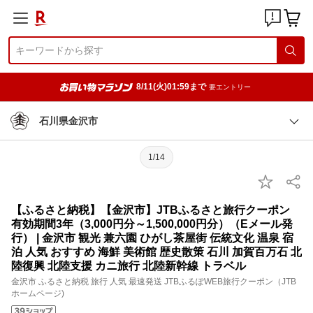
8/11(火)01:59まで
要エントリー
石川県金沢市
1/14
【ふるさと納税】【金沢市】JTBふるさと旅行クーポン
有効期間3年（3,000円分～1,500,000円分）（Eメール発
行） | 金沢市 観光 兼六園 ひがし茶屋街 伝統文化 温泉 宿
泊 人気 おすすめ 海鮮 美術館 歴史散策 石川 加賀百万石 北
陸復興 北陸支援 カニ旅行 北陸新幹線 トラベル
金沢市 ふるさと納税 旅行 人気 最速発送 JTBふるぽWEB旅行クーポン（JTB
ホームページ)