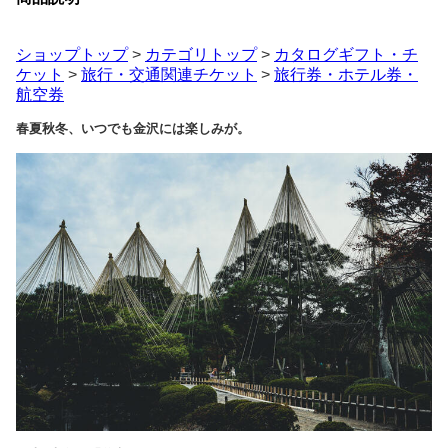
ショップトップ
>
カテゴリトップ
>
カタログギフト・チ
ケット
>
旅行・交通関連チケット
>
旅行券・ホテル券・
航空券
春夏秋冬、いつでも金沢には楽しみが。