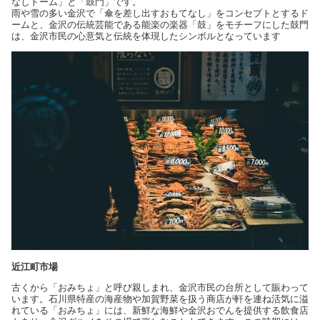
なしドーム」と「鼓門」です。
雨や雪の多い金沢で「傘を差し出すおもてなし」をコンセプトとするド
ームと、金沢の伝統芸能である能楽の楽器「鼓」をモチーフにした鼓門
は、金沢市民の心意気と伝統を体現したシンボルとなっています
近江町市場
古くから「おみちょ」と呼び親しまれ、金沢市民の台所として賑わって
います。石川県特産の海産物や加賀野菜を扱う商店が軒を連ね活気に溢
れている「おみちょ」には、新鮮な海鮮や金沢おでんを提供する飲食店