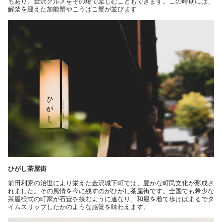
もあり、金沢グルメをその場で楽しむこともできます。この時期には、
解禁を迎えた加能蟹やこうばこ蟹が並びます
ひがし茶屋街
前田利家の治世により栄えた金沢城下町では、豊かな町民文化が形成さ
れました。その風情を今に残すのがひがし茶屋街です。全国でも希少な
茶屋様式の町家が石畳を挟むように連なり、和服を着て歩けばまるでタ
イムスリップしたかのような感覚を味わえます。