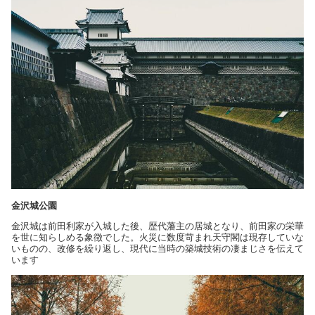
金沢城公園
金沢城は前田利家が入城した後、歴代藩主の居城となり、前田家の栄華
を世に知らしめる象徴でした。火災に数度苛まれ天守閣は現存していな
いものの、改修を繰り返し、現代に当時の築城技術の凄まじさを伝えて
います