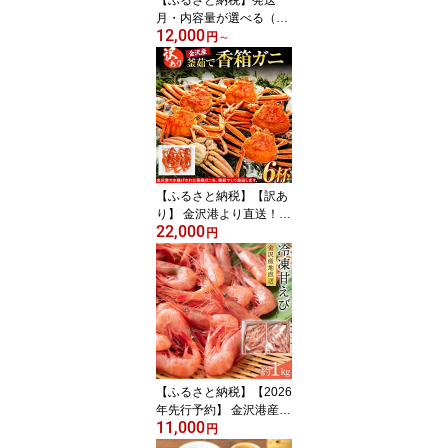
月・内容量が選べる（20
12,000
26年10月～2027年3月発
円
～
送）【訳あり】金沢港よ
り直送！ボイル紅ズワイ
ガニ セット 紅ずわいが
に | 金沢市 ボイル加工 北
陸沖水揚げ カニ 姿 ズワ
イガニ 人気 おすすめ 海
鮮 魚介類 食品 グルメ 贈
答品 石川県産 北陸産 旬
【ふるさと納税】【訳あ
の味覚
り】 金沢港より直送！
22,000
ボイル 香箱ガニ 6杯セッ
円
ト 釜茹で 冷蔵 先行予約
2026年発送 | わけあり 年
内発送 蟹 かに セイコガ
ニ 香箱かに ズワイガニ
がに リピート ボイル 香
箱 ガニ 蟹 金沢 海鮮 冬季
限定
【ふるさと納税】【2026
年先行予約】 金沢港産
11,000
冷凍 甘えび 約500gパッ
円
ク×2 | 金沢港産 海老 え