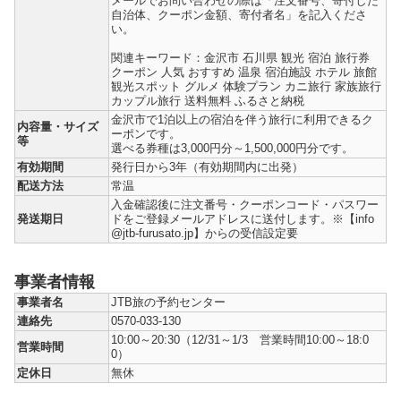
メールでお問い合わせの際は「注文番号、寄付した
自治体、クーポン金額、寄付者名」を記入くださ
い。
関連キーワード：金沢市 石川県 観光 宿泊 旅行券
クーポン 人気 おすすめ 温泉 宿泊施設 ホテル 旅館
観光スポット グルメ 体験プラン カニ旅行 家族旅行
カップル旅行 送料無料 ふるさと納税
金沢市で1泊以上の宿泊を伴う旅行に利用できるク
内容量・サイズ
ーポンです。
等
選べる券種は3,000円分～1,500,000円分です。
有効期間
発行日から3年（有効期間内に出発）
配送方法
常温
入金確認後に注文番号・クーポンコード・パスワー
発送期日
ドをご登録メールアドレスに送付します。※【info
@jtb-furusato.jp】からの受信設定要
事業者情報
事業者名
JTB旅の予約センター
連絡先
0570-033-130
10:00～20:30（12/31～1/3 営業時間10:00～18:0
営業時間
0）
定休日
無休