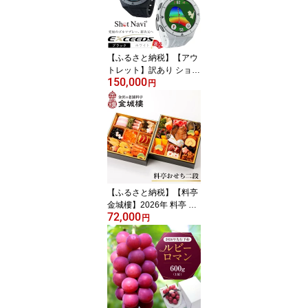
き芋 人気 おすすめ サツ
マイモ 石川 金沢 国産 リ
ピート 送料無料 産地直
送
【ふるさと納税】【アウ
トレット】訳あり ショッ
150,000
トナビ Shot Navi EXCEE
円
DS ブラック ホワイト |
GPS 距離計測器 距離計
ゴルフナビゲーション ゴ
ルフナビ 測定器 腕時計
SHOTNAVI エクシーズ
父の日 敬老の日 ギフト
ゴルフ用品 ゴルフアイテ
ム プレゼント
【ふるさと納税】【料亭
金城樓】2026年 料亭 お
72,000
せち 二段重 | ふるさと納
円
税 おせち オセチ お節 御
節 おせち料理 迎春 #ふる
さと納税 年内発送 期間
限定 伝統 和食 重箱 冷蔵