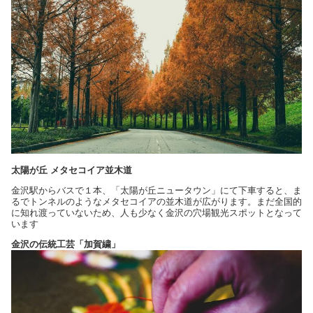
太陽が丘 メタセコイア並木道
金沢駅からバスで１本、「太陽が丘ニュータウン」にて下車すると、ま
るでトンネルのようなメタセコイアの並木道が広がります。まだ全国的
に知れ渡っていないため、人も少なく金沢の穴場観光スポットとなって
います
金沢の伝統工芸「加賀繍」