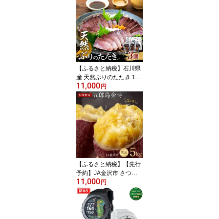
び エビ 刺身 甘エビ 海鮮
直送 リピート 高評価 北
陸 ストック おかず あま
えび あまエビ 海老 丼 魚
介類 水産 食品 産地直送
旬の味覚 国産 人気 おす
すめ 送料無料
【ふるさと納税】石川県
産 天然ぶりのたたき 120
11,000
g以上×3個 ブリ たたき
円
炙り | 鰤 天然 魚 魚貝類
石川県 水産 食品 加工品
魚介類 刺身 天然 魚 魚貝
類 石川県 水産 食品 加工
品 魚介類 食材 料理 刺身
新鮮 金沢 石川 スピード
配送
【ふるさと納税】【先行
予約】JA金沢市 さつま
11,000
いも 5kg 五郎島金時 秀
円
品 加賀野菜 | 石川 金沢
加賀百万石 北陸 北陸復
興 北陸支援 五郎島金時
秀品 加賀野菜 芋 いも 焼