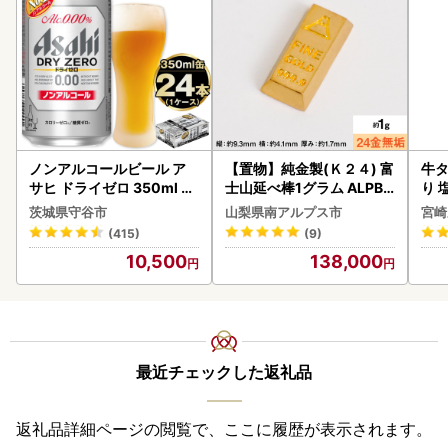
ノンアルコールビール ア
【置物】純金製(Ｋ２４) 富
牛タ
サヒ ドライゼロ 350ml 24
士山延べ棒1グラム ALPBK
り 塩
本 ノンアル ビール asashi
180
茨城県守谷市
山梨県南アルプス市
宮崎
守谷市
(415)
(9)
10,500
138,000
最近チェックした返礼品
返礼品詳細ページの閲覧で、ここに履歴が表示されます。