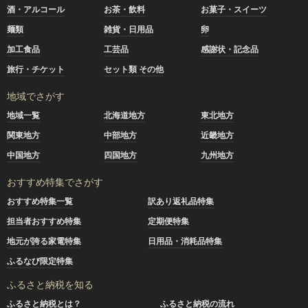
酒・アルコール
お茶・飲料
お菓子・スイーツ
麺類
雑貨・日用品
卵
加工食品
工芸品
感謝状・記念品
旅行・チケット
セット類 その他
地域でさがす
地域一覧
北海道地方
東北地方
関東地方
中部地方
近畿地方
中国地方
四国地方
九州地方
おすすめ特集でさがす
おすすめ特集一覧
訳あり返礼品特集
担当者おすすめ特集
定期便特集
地元が誇る家電特集
日用品・消耗品特集
ふるなび限定特集
ふるさと納税を知る
ふるさと納税とは？
ふるさと納税の流れ