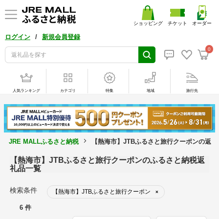
ショッピング
チケット
オーダー
/
ログイン
新規会員登録
0
人気ランキング
カテゴリ
特集
地域
旅行先
JRE MALLふるさと納税
【熱海市】JTBふるさと旅行クーポンの返礼
【熱海市】JTBふるさと旅行クーポンのふるさと納税返
礼品一覧
検索条件
【熱海市】JTBふるさと旅行クーポン
×
6 件