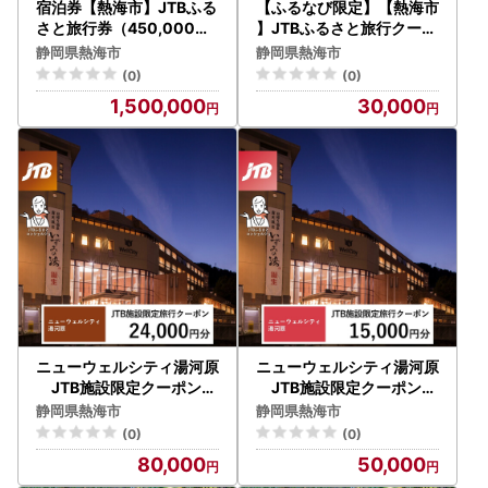
宿泊券【熱海市】JTBふる
【ふるなび限定】【熱海市
さと旅行券（450,000円
】JTBふるさと旅行クーポ
分）有効期間5年宿泊旅行
ン（9,000円分）有効期
静岡県熱海市
静岡県熱海市
券 熱海温泉
間3年（Eメール発行）｜
(0)
(0)
旅行 トラベル 予約 国内旅
1,500,000
30,000
行 JTB 宿泊 観光 体験 旅行
券 宿泊券 旅行予約 温泉 ホ
テル 旅館 チケット 子供 子
連れ カップル 家族 人気 お
すすめ 旅行クーポン 店頭
オンライン ネット予約 電
話 有効期間3年
ニューウェルシティ湯河原
ニューウェルシティ湯河原
JTB施設限定クーポン2
JTB施設限定クーポン15
4,000円分（JTBふるさと
,000円分（JTBふるさと
静岡県熱海市
静岡県熱海市
トラベルコンシェルジュで
トラベルコンシェルジュで
(0)
(0)
のご予約限定）
のご予約限定）
80,000
50,000