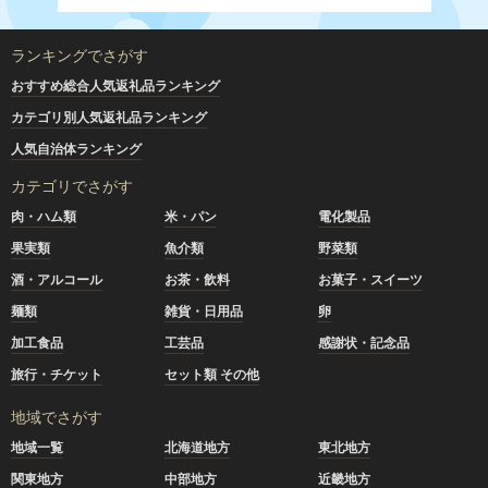
ランキングでさがす
おすすめ総合人気返礼品ランキング
カテゴリ別人気返礼品ランキング
人気自治体ランキング
カテゴリでさがす
肉・ハム類
米・パン
電化製品
果実類
魚介類
野菜類
酒・アルコール
お茶・飲料
お菓子・スイーツ
麺類
雑貨・日用品
卵
加工食品
工芸品
感謝状・記念品
旅行・チケット
セット類 その他
地域でさがす
地域一覧
北海道地方
東北地方
関東地方
中部地方
近畿地方