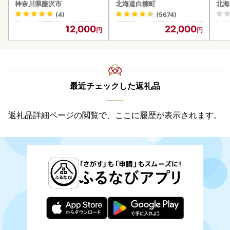
】
2-1676
クラ
神奈川県藤沢市
北海道白糠町
北海
くら
(4)
(5674)
道産
12,000
22,000
23
最近チェックした返礼品
返礼品詳細ページの閲覧で、ここに履歴が表示されます。