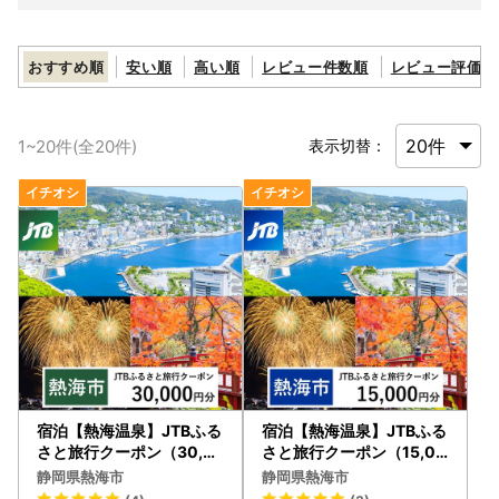
おすすめ順
安い順
高い順
レビュー件数順
レビュー評価順
1
~
20
件(全
20
件)
表示切替：
宿泊【熱海温泉】JTBふる
宿泊【熱海温泉】JTBふる
さと旅行クーポン（30,0
さと旅行クーポン（15,00
00円分）Eメール発行 宿
0円分）Eメール発行 宿泊
静岡県熱海市
静岡県熱海市
泊券
券