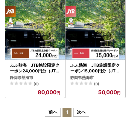
ふふ熱海 JTB施設限定ク
ふふ熱海 JTB施設限定ク
ーポン24,000円分（JTB
ーポン15,000円分（JTB
ふるさとトラベルコンシェ
ふるさとトラベルコンシェ
静岡県熱海市
静岡県熱海市
ルジュでのご予約限定）
ルジュでのご予約限定）
(0)
(0)
80,000
50,000
前へ
1
次へ