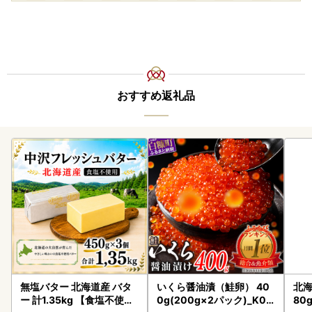
おすすめ返礼品
無塩バター 北海道産 バタ
いくら醤油漬（鮭卵） 40
北海
ー 計1.35kg 【食塩不使用
0g(200g×2パック)_K02
80