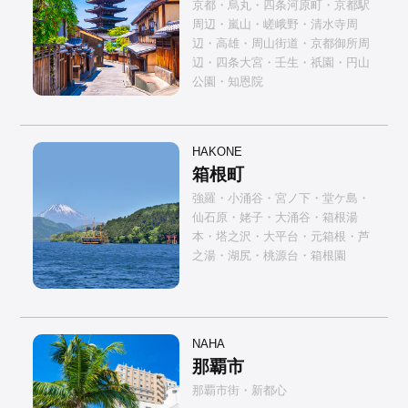
京都・烏丸・四条河原町・京都駅
周辺・嵐山・嵯峨野・清水寺周
辺・高雄・周山街道・京都御所周
辺・四条大宮・壬生・祇園・円山
公園・知恩院
HAKONE
箱根町
強羅・小涌谷・宮ノ下・堂ケ島・
仙石原・姥子・大涌谷・箱根湯
本・塔之沢・大平台・元箱根・芦
之湯・湖尻・桃源台・箱根園
NAHA
那覇市
那覇市街・新都心