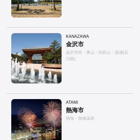
KANAZAWA
金沢市
金沢市街・東山・卯辰山・湯涌(石
川県)
ATAMI
熱海市
熱海・熱海温泉