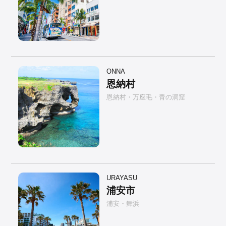
ONNA
恩納村
恩納村・万座毛・青の洞窟
URAYASU
浦安市
浦安・舞浜