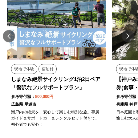
現地で体験
宿泊付
現地で体
しまなみ絶景サイクリング1泊2日ペア
【神戸み
「贅沢なフルサポートプラン」
券(食事
参考寄付額：
800,000円
参考寄付額
広島県 尾道市
兵庫県 神戸
瀬戸内の絶景を、安心して楽しむ特別な旅。専属
日本庭園と
ガイド＆サポートカー＆レンタルセット付きで、
愉しむ大人
初心者でも安心！