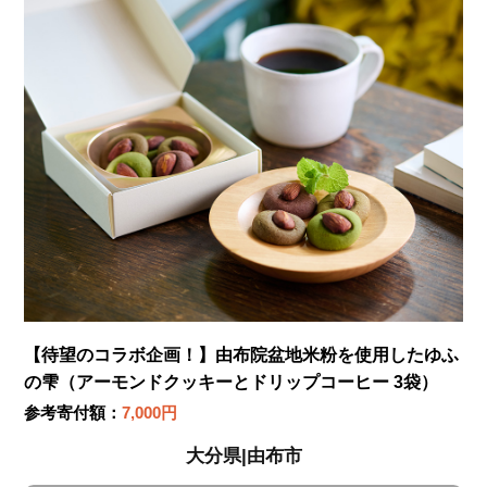
【待望のコラボ企画！】由布院盆地米粉を使用したゆふ
の雫（アーモンドクッキーとドリップコーヒー 3袋）
参考寄付額：
7,000円
大分県|由布市