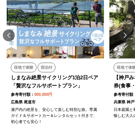
現地で体験
宿泊付
現地で体
しまなみ絶景サイクリング1泊2日ペア
【神戸み
「贅沢なフルサポートプラン」
券(食事
参考寄付額：
800,000円
参考寄付額
広島県 尾道市
兵庫県 神戸
瀬戸内の絶景を、安心して楽しむ特別な旅。専属
日本庭園と
ガイド＆サポートカー＆レンタルセット付きで、
愉しむ大人
初心者でも安心！