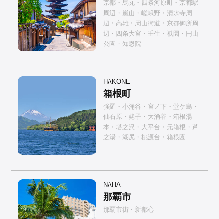
京都・烏丸・四条河原町・京都駅
周辺・嵐山・嵯峨野・清水寺周
辺・高雄・周山街道・京都御所周
辺・四条大宮・壬生・祇園・円山
公園・知恩院
HAKONE
箱根町
強羅・小涌谷・宮ノ下・堂ケ島・
仙石原・姥子・大涌谷・箱根湯
本・塔之沢・大平台・元箱根・芦
之湯・湖尻・桃源台・箱根園
NAHA
那覇市
那覇市街・新都心