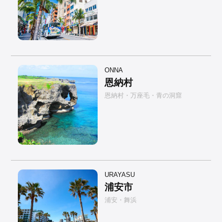
ONNA
恩納村
恩納村・万座毛・青の洞窟
URAYASU
浦安市
浦安・舞浜