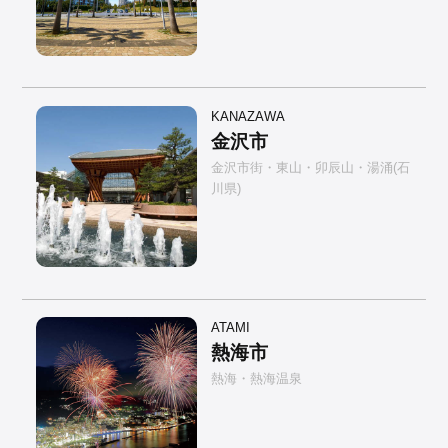
KANAZAWA
金沢市
金沢市街・東山・卯辰山・湯涌(石
川県)
ATAMI
熱海市
熱海・熱海温泉