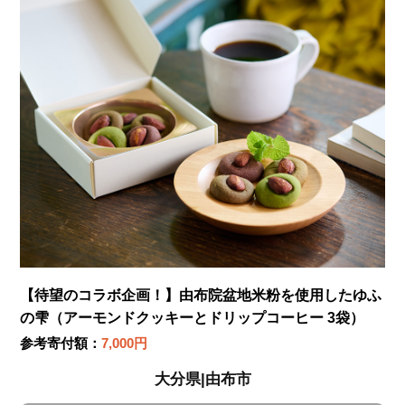
【待望のコラボ企画！】由布院盆地米粉を使用したゆふ
の雫（アーモンドクッキーとドリップコーヒー 3袋）
参考寄付額：
7,000円
大分県|由布市