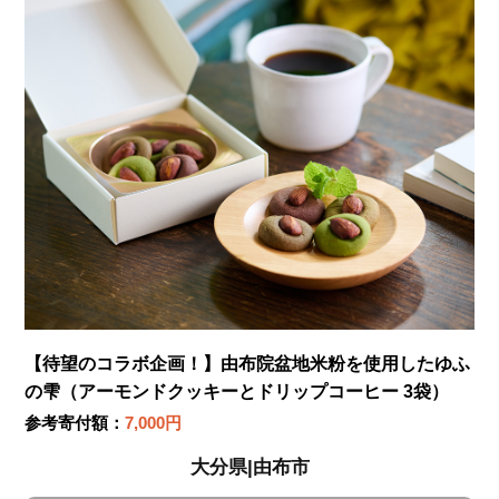
【待望のコラボ企画！】由布院盆地米粉を使用したゆふ
の雫（アーモンドクッキーとドリップコーヒー 3袋）
参考寄付額：
7,000円
大分県|由布市