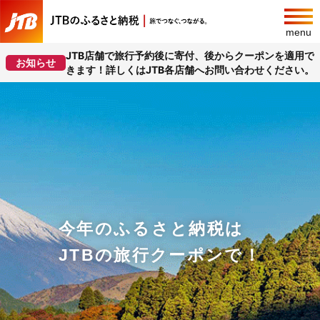
menu
JTB店舗で旅行予約後に寄付、後からクーポンを適用で
お知らせ
きます！詳しくはJTB各店舗へお問い合わせください。
今年のふるさと納税は
JTBの旅行クーポンで！