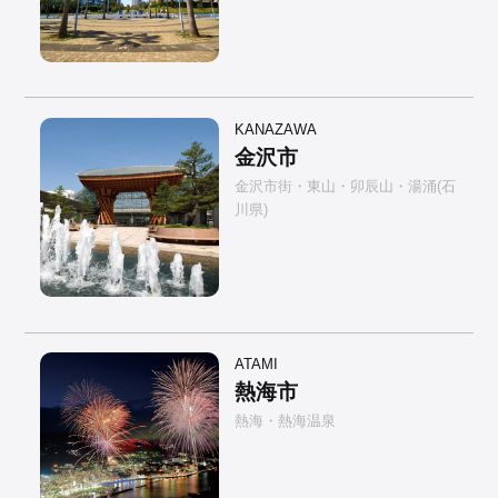
KANAZAWA
金沢市
金沢市街・東山・卯辰山・湯涌(石
川県)
ATAMI
熱海市
熱海・熱海温泉