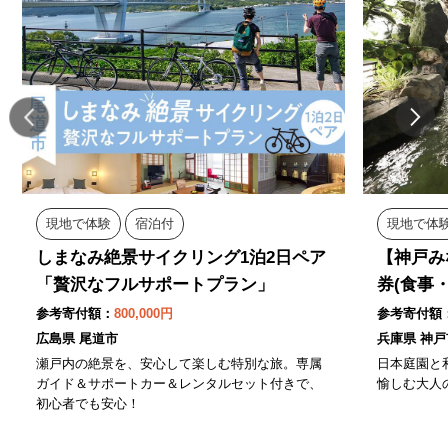
現地で体験
宿泊付
現地で体
しまなみ絶景サイクリング1泊2日ペア
【神戸み
「贅沢なフルサポートプラン」
券(食事
参考寄付額：
800,000円
参考寄付額
広島県 尾道市
兵庫県 神戸
瀬戸内の絶景を、安心して楽しむ特別な旅。専属
日本庭園と
ガイド＆サポートカー＆レンタルセット付きで、
愉しむ大人
初心者でも安心！