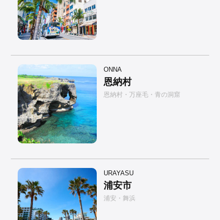
ONNA
恩納村
恩納村・万座毛・青の洞窟
URAYASU
浦安市
浦安・舞浜