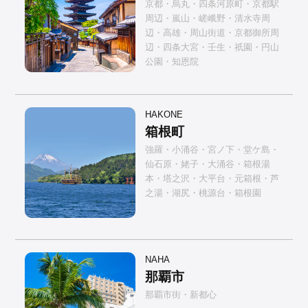
京都・烏丸・四条河原町・京都駅
周辺・嵐山・嵯峨野・清水寺周
辺・高雄・周山街道・京都御所周
辺・四条大宮・壬生・祇園・円山
公園・知恩院
HAKONE
箱根町
強羅・小涌谷・宮ノ下・堂ケ島・
仙石原・姥子・大涌谷・箱根湯
本・塔之沢・大平台・元箱根・芦
之湯・湖尻・桃源台・箱根園
NAHA
那覇市
那覇市街・新都心