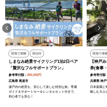
現地で体験
宿泊付
現地で体
しまなみ絶景サイクリング1泊2日ペア
【神戸み
「贅沢なフルサポートプラン」
券(食事
参考寄付額：
800,000円
参考寄付額
広島県 尾道市
兵庫県 神戸
瀬戸内の絶景を、安心して楽しむ特別な旅。専属
日本庭園と
ガイド＆サポートカー＆レンタルセット付きで、
愉しむ大人
初心者でも安心！