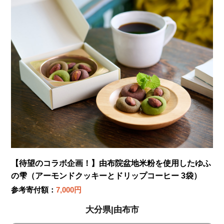
【待望のコラボ企画！】由布院盆地米粉を使用したゆふ
の雫（アーモンドクッキーとドリップコーヒー 3袋）
参考寄付額：
7,000円
大分県|由布市