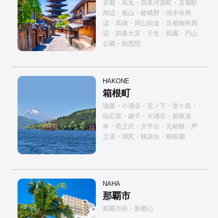
京都・烏丸・四条河原町・京都駅
周辺・嵐山・嵯峨野・清水寺周
辺・高雄・周山街道・京都御所周
辺・四条大宮・壬生・祇園・円山
公園・知恩院
HAKONE
箱根町
強羅・小涌谷・宮ノ下・堂ケ島・
仙石原・姥子・大涌谷・箱根湯
本・塔之沢・大平台・元箱根・芦
之湯・湖尻・桃源台・箱根園
NAHA
那覇市
那覇市街・新都心