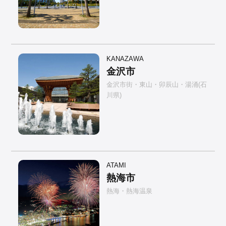
KANAZAWA
金沢市
金沢市街・東山・卯辰山・湯涌(石
川県)
ATAMI
熱海市
熱海・熱海温泉