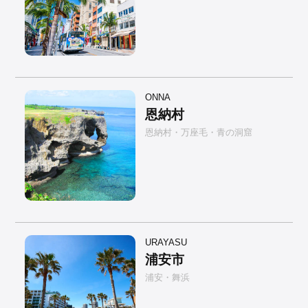
ONNA
恩納村
恩納村・万座毛・青の洞窟
URAYASU
浦安市
浦安・舞浜