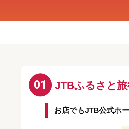
01
JTBふるさと
お店でもJTB公式ホ