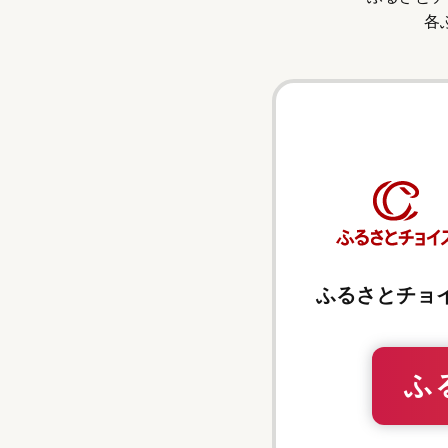
各
ふるさとチョ
ふ