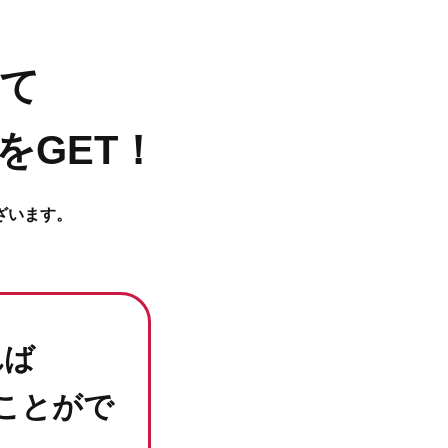
て
をGET！
ざいます。
れば
ことがで