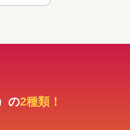
）の
2種類！