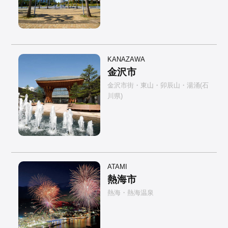
KANAZAWA
金沢市
金沢市街・東山・卯辰山・湯涌(石
川県)
ATAMI
熱海市
熱海・熱海温泉