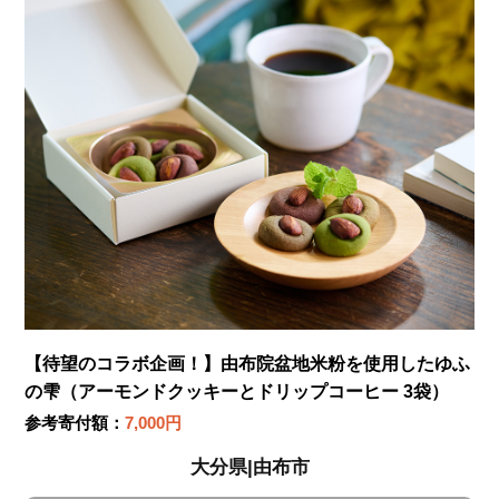
【待望のコラボ企画！】由布院盆地米粉を使用したゆふ
の雫（アーモンドクッキーとドリップコーヒー 3袋）
参考寄付額：
7,000円
大分県|由布市