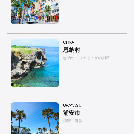
ONNA
恩納村
恩納村・万座毛・青の洞窟
URAYASU
浦安市
浦安・舞浜