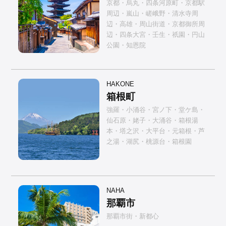
京都・烏丸・四条河原町・京都駅
周辺・嵐山・嵯峨野・清水寺周
辺・高雄・周山街道・京都御所周
辺・四条大宮・壬生・祇園・円山
公園・知恩院
HAKONE
箱根町
強羅・小涌谷・宮ノ下・堂ケ島・
仙石原・姥子・大涌谷・箱根湯
本・塔之沢・大平台・元箱根・芦
之湯・湖尻・桃源台・箱根園
NAHA
那覇市
那覇市街・新都心