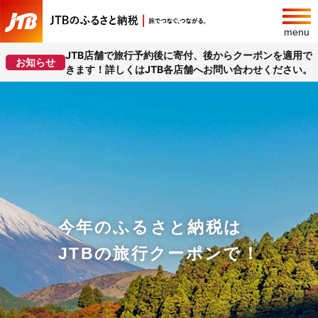
menu
JTB店舗で旅行予約後に寄付、後からクーポンを適用で
お知らせ
きます！詳しくはJTB各店舗へお問い合わせください。
今年のふるさと納税は
JTBの旅行クーポンで！