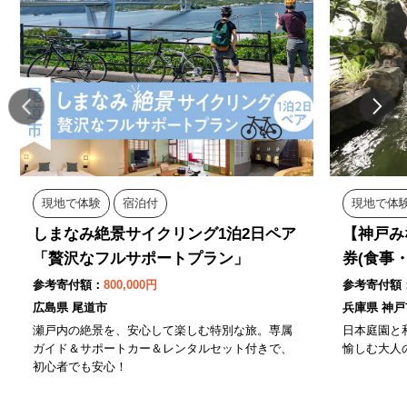
現地で体験
宿泊付
現地で体
しまなみ絶景サイクリング1泊2日ペア
【神戸み
「贅沢なフルサポートプラン」
券(食事
参考寄付額：
800,000円
参考寄付額
広島県 尾道市
兵庫県 神戸
瀬戸内の絶景を、安心して楽しむ特別な旅。専属
日本庭園と
ガイド＆サポートカー＆レンタルセット付きで、
愉しむ大人
初心者でも安心！