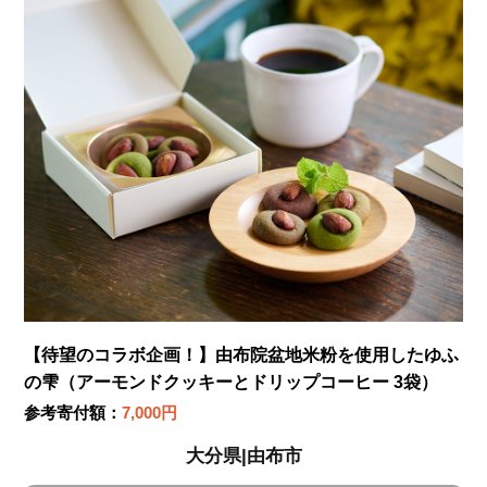
【待望のコラボ企画！】由布院盆地米粉を使用したゆふ
の雫（アーモンドクッキーとドリップコーヒー 3袋）
参考寄付額：
7,000円
大分県|由布市