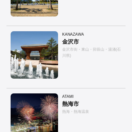
KANAZAWA
金沢市
金沢市街・東山・卯辰山・湯涌(石
川県)
ATAMI
熱海市
熱海・熱海温泉