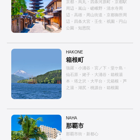
京都・烏丸・四条河原町・京都駅
周辺・嵐山・嵯峨野・清水寺周
辺・高雄・周山街道・京都御所周
辺・四条大宮・壬生・祇園・円山
公園・知恩院
HAKONE
箱根町
強羅・小涌谷・宮ノ下・堂ケ島・
仙石原・姥子・大涌谷・箱根湯
本・塔之沢・大平台・元箱根・芦
之湯・湖尻・桃源台・箱根園
NAHA
那覇市
那覇市街・新都心