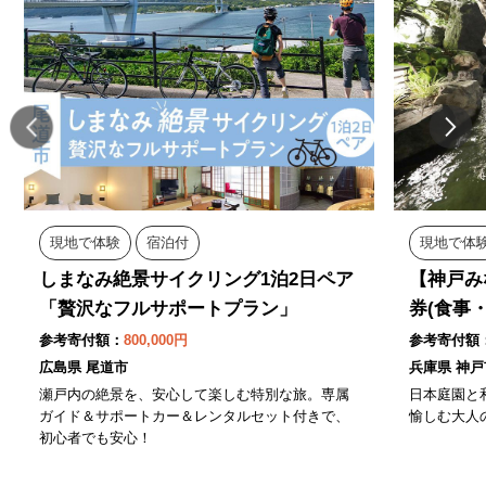
現地で体験
宿泊付
現地で体
しまなみ絶景サイクリング1泊2日ペア
【神戸み
「贅沢なフルサポートプラン」
券(食事
参考寄付額：
800,000円
参考寄付額
広島県 尾道市
兵庫県 神戸
瀬戸内の絶景を、安心して楽しむ特別な旅。専属
日本庭園と
ガイド＆サポートカー＆レンタルセット付きで、
愉しむ大人
初心者でも安心！