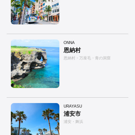
ONNA
恩納村
恩納村・万座毛・青の洞窟
URAYASU
浦安市
浦安・舞浜