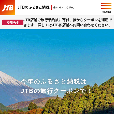
menu
JTB店舗で旅行予約後に寄付、後からクーポンを適用で
お知らせ
きます！詳しくはJTB各店舗へお問い合わせください。
今年のふるさと納税は
JTBの旅行クーポンで！