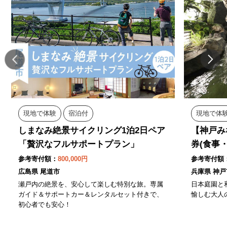
現地で体験
宿泊付
現地で体
しまなみ絶景サイクリング1泊2日ペア
【神戸み
「贅沢なフルサポートプラン」
券(食事
参考寄付額：
800,000円
参考寄付額
広島県 尾道市
兵庫県 神戸
瀬戸内の絶景を、安心して楽しむ特別な旅。専属
日本庭園と
ガイド＆サポートカー＆レンタルセット付きで、
愉しむ大人
初心者でも安心！