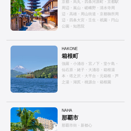
京都・烏丸・四条河原町・京都駅
周辺・嵐山・嵯峨野・清水寺周
辺・高雄・周山街道・京都御所周
辺・四条大宮・壬生・祇園・円山
公園・知恩院
HAKONE
箱根町
強羅・小涌谷・宮ノ下・堂ケ島・
仙石原・姥子・大涌谷・箱根湯
本・塔之沢・大平台・元箱根・芦
之湯・湖尻・桃源台・箱根園
NAHA
那覇市
那覇市街・新都心