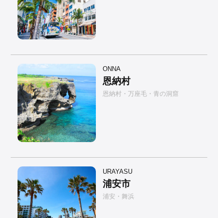
ONNA
恩納村
恩納村・万座毛・青の洞窟
URAYASU
浦安市
浦安・舞浜