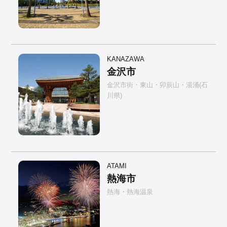
KANAZAWA
金沢市
金沢市街・東山・卯辰山・湯涌(石
川県)
ATAMI
熱海市
熱海・熱海温泉