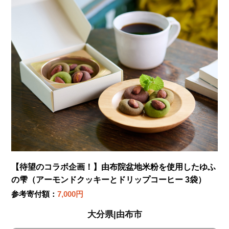
【待望のコラボ企画！】由布院盆地米粉を使用したゆふ
の雫（アーモンドクッキーとドリップコーヒー 3袋）
参考寄付額：
7,000円
大分県|由布市