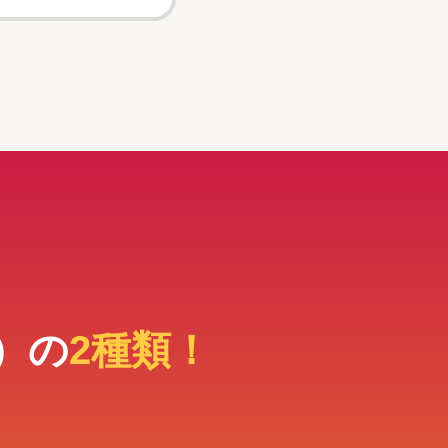
）の
2種類！