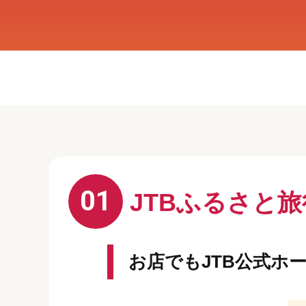
01
JTBふるさと
お店でもJTB公式ホ