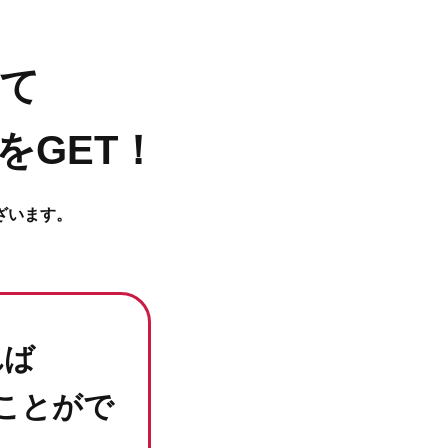
て
をGET！
ざいます。
れば
ことがで