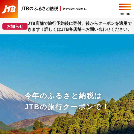
menu
JTB店舗で旅行予約後に寄付、後からクーポンを適用で
お知らせ
きます！詳しくはJTB各店舗へお問い合わせください。
今年のふるさと納税は
JTBの旅行クーポンで！