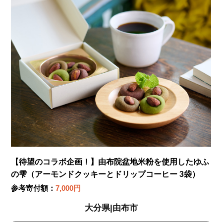
【待望のコラボ企画！】由布院盆地米粉を使用したゆふ
の雫（アーモンドクッキーとドリップコーヒー 3袋）
参考寄付額：
7,000円
大分県|由布市