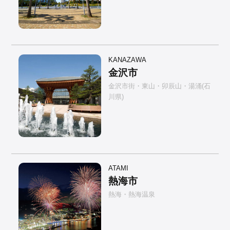
KANAZAWA
金沢市
金沢市街・東山・卯辰山・湯涌(石
川県)
ATAMI
熱海市
熱海・熱海温泉