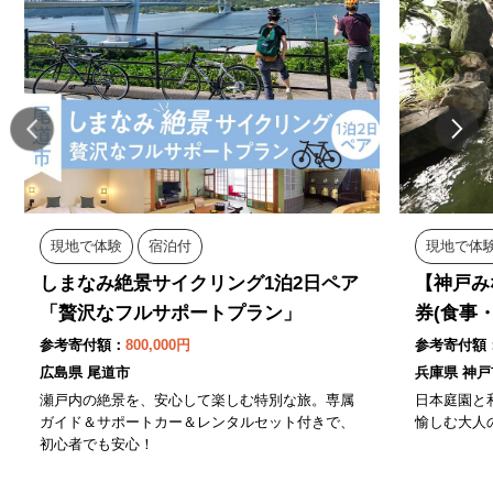
現地で体験
宿泊付
現地で体
しまなみ絶景サイクリング1泊2日ペア
【神戸み
「贅沢なフルサポートプラン」
券(食事
参考寄付額：
800,000円
参考寄付額
広島県 尾道市
兵庫県 神戸
瀬戸内の絶景を、安心して楽しむ特別な旅。専属
日本庭園と
ガイド＆サポートカー＆レンタルセット付きで、
愉しむ大人
初心者でも安心！