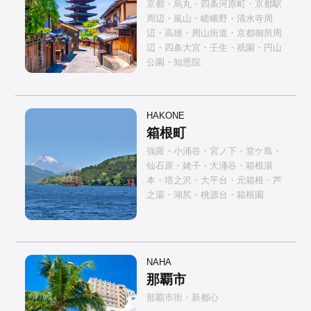
京都・烏丸・四条河原町・京都駅
周辺・嵐山・嵯峨野・清水寺周
辺・高雄・周山街道・京都御所周
辺・四条大宮・壬生・祇園・円山
公園・知恩院
HAKONE
箱根町
強羅・小涌谷・宮ノ下・堂ケ島・
仙石原・姥子・大涌谷・箱根湯
本・塔之沢・大平台・元箱根・芦
之湯・湖尻・桃源台・箱根園
NAHA
那覇市
那覇市街・新都心