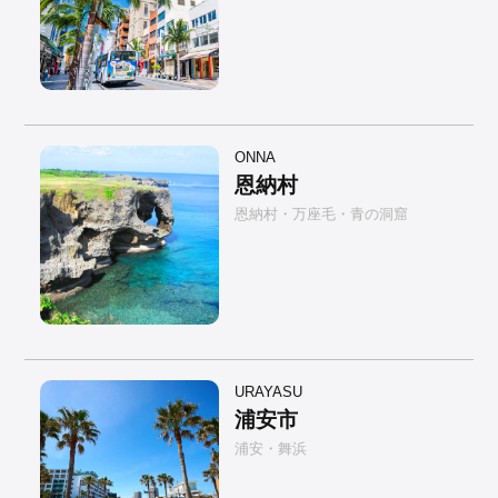
ONNA
恩納村
恩納村・万座毛・青の洞窟
URAYASU
浦安市
浦安・舞浜