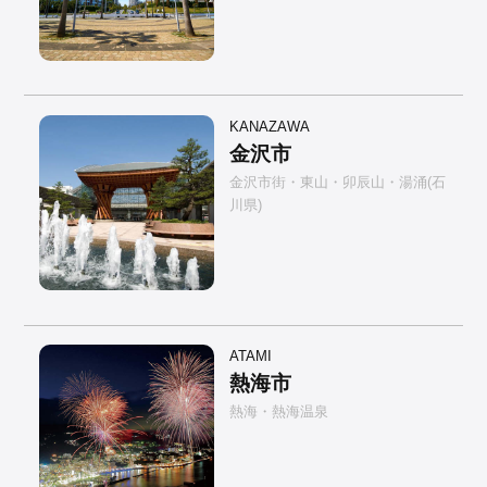
KANAZAWA
金沢市
金沢市街・東山・卯辰山・湯涌(石
川県)
ATAMI
熱海市
熱海・熱海温泉