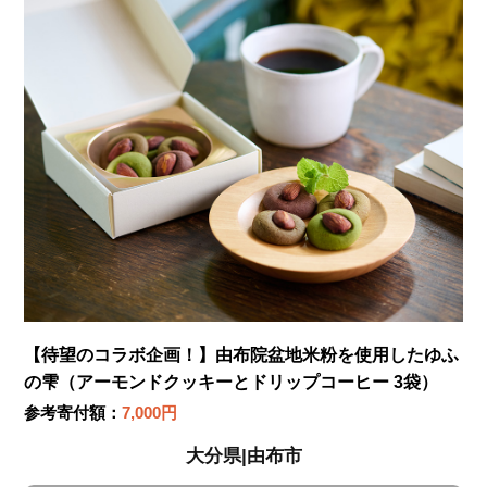
【待望のコラボ企画！】由布院盆地米粉を使用したゆふ
の雫（アーモンドクッキーとドリップコーヒー 3袋）
参考寄付額：
7,000円
大分県|由布市