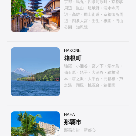
京都・烏丸・四条河原町・京都駅
周辺・嵐山・嵯峨野・清水寺周
辺・高雄・周山街道・京都御所周
辺・四条大宮・壬生・祇園・円山
公園・知恩院
HAKONE
箱根町
強羅・小涌谷・宮ノ下・堂ケ島・
仙石原・姥子・大涌谷・箱根湯
本・塔之沢・大平台・元箱根・芦
之湯・湖尻・桃源台・箱根園
NAHA
那覇市
那覇市街・新都心