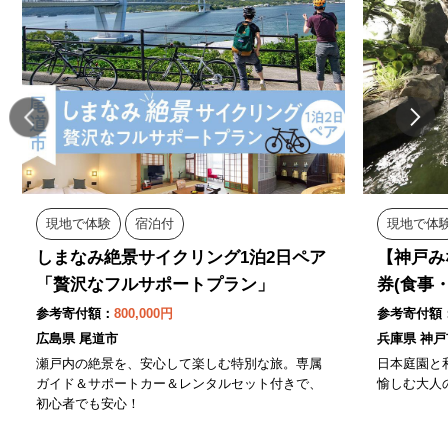
現地で体験
宿泊付
現地で体
しまなみ絶景サイクリング1泊2日ペア
【神戸み
「贅沢なフルサポートプラン」
券(食事
参考寄付額：
800,000円
参考寄付額
広島県 尾道市
兵庫県 神戸
瀬戸内の絶景を、安心して楽しむ特別な旅。専属
日本庭園と
ガイド＆サポートカー＆レンタルセット付きで、
愉しむ大人
初心者でも安心！