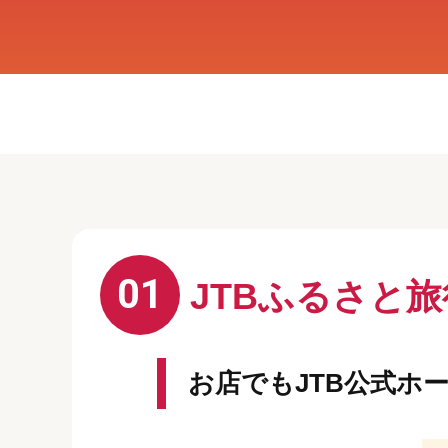
01
JTBふるさと
お店でもJTB公式ホ