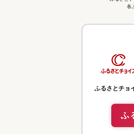
各
ふるさとチョ
ふ