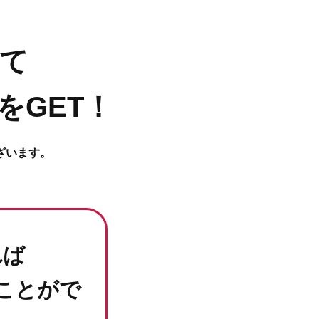
て
をGET！
ざいます。
れば
ことがで