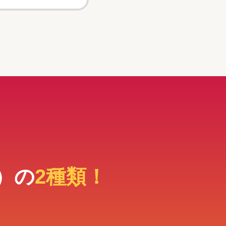
）の
2種類！