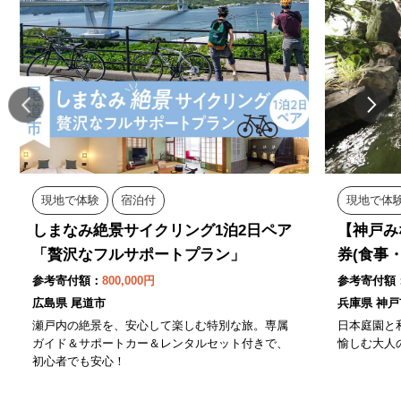
現地で体験
宿泊付
現地で体
しまなみ絶景サイクリング1泊2日ペア
【神戸み
「贅沢なフルサポートプラン」
券(食事
参考寄付額：
800,000円
参考寄付額
広島県 尾道市
兵庫県 神戸
瀬戸内の絶景を、安心して楽しむ特別な旅。専属
日本庭園と
ガイド＆サポートカー＆レンタルセット付きで、
愉しむ大人
初心者でも安心！