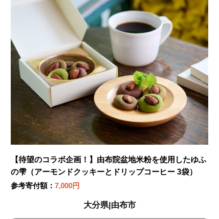
【待望のコラボ企画！】由布院盆地米粉を使用したゆふ
の雫（アーモンドクッキーとドリップコーヒー 3袋）
参考寄付額：
7,000円
大分県|由布市