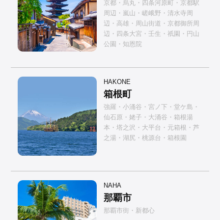
京都・烏丸・四条河原町・京都駅
周辺・嵐山・嵯峨野・清水寺周
辺・高雄・周山街道・京都御所周
辺・四条大宮・壬生・祇園・円山
公園・知恩院
HAKONE
箱根町
強羅・小涌谷・宮ノ下・堂ケ島・
仙石原・姥子・大涌谷・箱根湯
本・塔之沢・大平台・元箱根・芦
之湯・湖尻・桃源台・箱根園
NAHA
那覇市
那覇市街・新都心