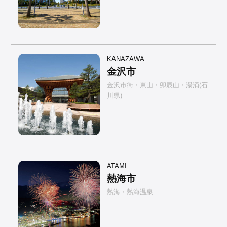
KANAZAWA
金沢市
金沢市街・東山・卯辰山・湯涌(石
川県)
ATAMI
熱海市
熱海・熱海温泉