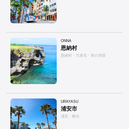
ONNA
恩納村
恩納村・万座毛・青の洞窟
URAYASU
浦安市
浦安・舞浜