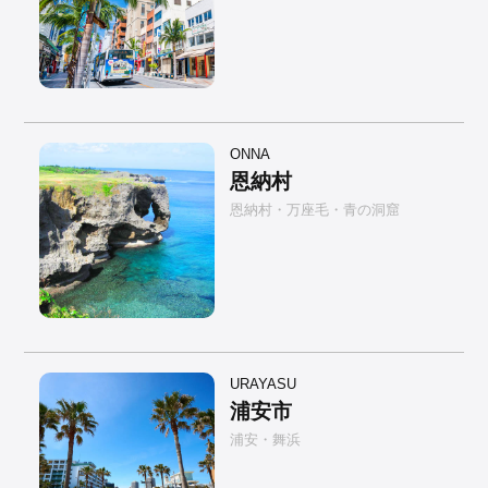
ONNA
恩納村
恩納村・万座毛・青の洞窟
URAYASU
浦安市
浦安・舞浜