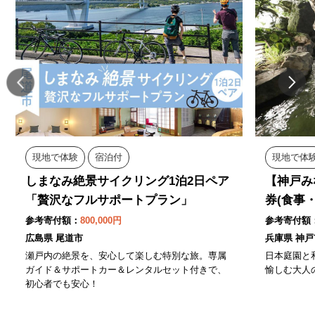
現地で体験
宿泊付
現地で体
しまなみ絶景サイクリング1泊2日ペア
【神戸み
「贅沢なフルサポートプラン」
券(食事
参考寄付額：
800,000円
参考寄付額
広島県 尾道市
兵庫県 神戸
瀬戸内の絶景を、安心して楽しむ特別な旅。専属
日本庭園と
ガイド＆サポートカー＆レンタルセット付きで、
愉しむ大人
初心者でも安心！