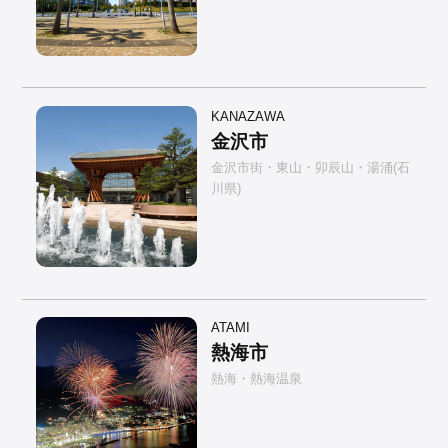
KANAZAWA
金沢市
金沢市街・東山・卯辰山・湯涌(石
川県)
ATAMI
熱海市
熱海・熱海温泉