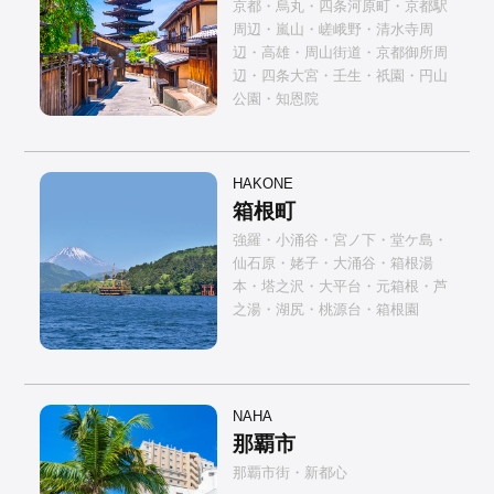
京都・烏丸・四条河原町・京都駅
周辺・嵐山・嵯峨野・清水寺周
辺・高雄・周山街道・京都御所周
辺・四条大宮・壬生・祇園・円山
公園・知恩院
HAKONE
箱根町
強羅・小涌谷・宮ノ下・堂ケ島・
仙石原・姥子・大涌谷・箱根湯
本・塔之沢・大平台・元箱根・芦
之湯・湖尻・桃源台・箱根園
NAHA
那覇市
那覇市街・新都心