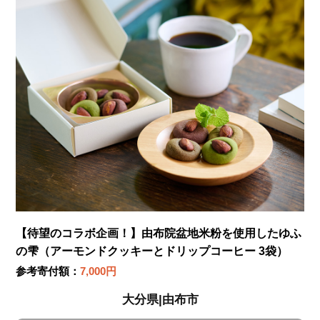
【待望のコラボ企画！】由布院盆地米粉を使用したゆふ
の雫（アーモンドクッキーとドリップコーヒー 3袋）
参考寄付額：
7,000円
大分県|由布市