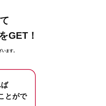
て
をGET！
ざいます。
れば
ことがで