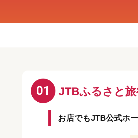
01
JTBふるさと
お店でもJTB公式ホ