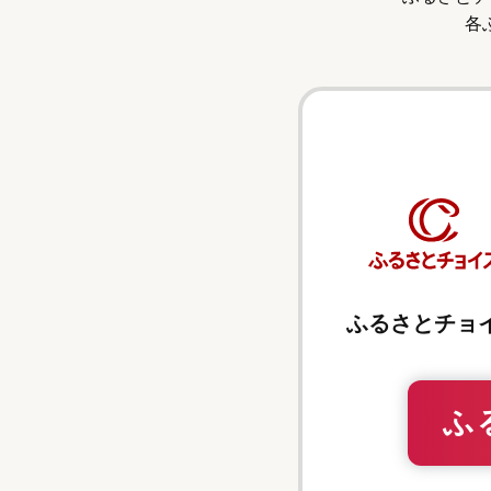
各
ふるさとチョ
ふ