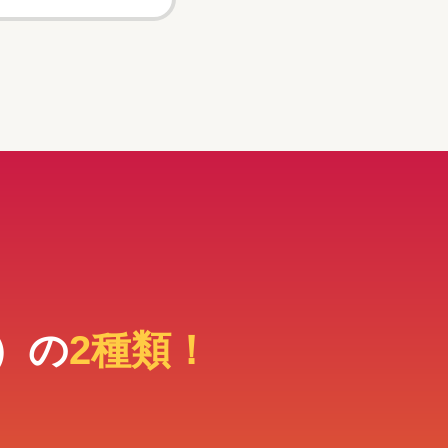
）の
2種類！