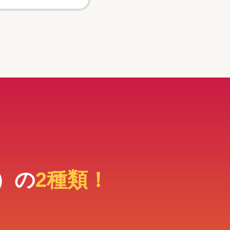
）の
2種類！