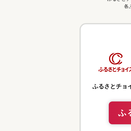
各
ふるさとチョ
ふ