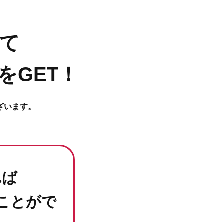
て
をGET！
ざいます。
れば
ことがで