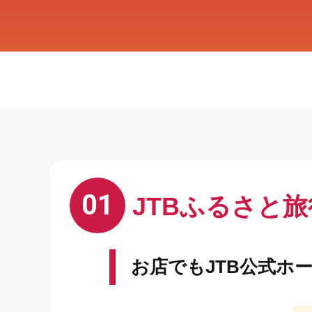
01
JTBふるさと
お店でもJTB公式ホ